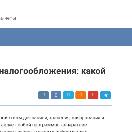
 вычеты
налогообложения: какой
ройством для записи, хранения, шифрования и
тавляет собой программно-аппаратное
твляет запись и защиту информации о