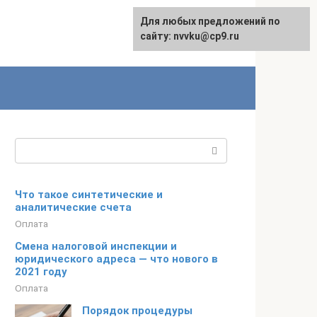
Для любых предложений по
English
сайту: nvvku@cp9.ru
Поиск:
Что такое синтетические и
аналитические счета
Оплата
Смена налоговой инспекции и
юридического адреса — что нового в
2021 году
Оплата
Порядок процедуры