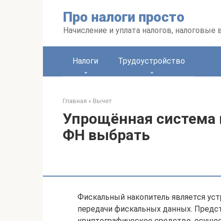
Перейти
Про налоги просто
к
контенту
Начисление и уплата налогов, налоговые
Налоги
Трудоустройство
Главная
»
Вычет
Упрощённая система 
ФН выбрать
Фискальный накопитель является уст
передачи фискальных данных. Предс
криптографическое средство, осущес