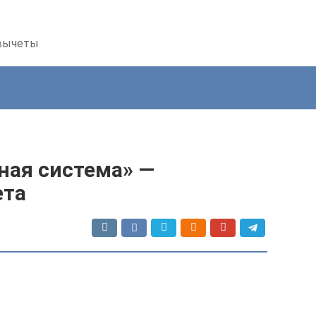
 вычеты
ая система» —
ета