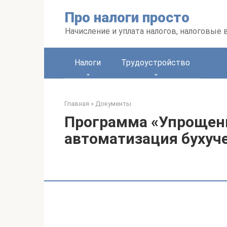
Перейти
Про налоги просто
к
контенту
Начисление и уплата налогов, налоговые
Налоги
Трудоустройство
Главная
»
Документы
Программа «Упрощенн
автоматизация бухуч