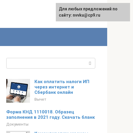
Для любых предложений по
English
сайту: nvvku@cp9.ru
Поиск:
Как оплатить налоги ИП
через интернет и
Сбербанк онлайн
Вычет
Форма КНД 1110018. Образец
заполнения в 2021 году. Скачать бланк
Документы