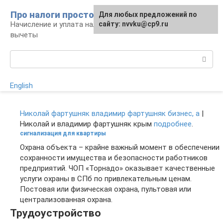
Перейти
Про налоги просто
Для любых предложений по
к
Начисление и уплата налогов, налоговые
сайту: nvvku@cp9.ru
контенту
вычеты
Поиск:
English
Николай фартушняк владимир фартушняк бизнес, a
|
Николай и владимир фартушняк крым
подробнее
.
сигнализация для квартиры
Охрана объекта – крайне важный момент в обеспечении
сохранности имущества и безопасности работников
предприятий. ЧОП «Торнадо» оказывает качественные
услуги охраны в СПб по привлекательным ценам.
Постовая или физическая охрана, пультовая или
централизованная охрана.
Трудоустройство