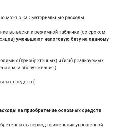
нию можно как материальные расходы.
ение вывески и режимной таблички (со сроком
есяцев)
уменьшают налоговую базу на единому
зводимых (приобретенных) и (или) реализуемых
ка и знака обслуживания (
овных средств (
РФ расходы на приобретение основных средств
обретенных в период применения упрощенной