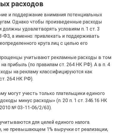
ных расходов
ение и поддержание внимания потенциальных
слугам. Однако чтобы произведенные расходы
 должны удовлетворять условиям п. 1 ст. 3
38-ФЗ, а именно: привлекать и поддерживать
еопределенного круга лиц с целью его
РФ упрощенцы учитывают рекламные расходы в том
на прибыль (по правилам ст. 264 НК РФ). А в п. 4
асходы на рекламу классифицируются как
т. 264 НК РФ).
аму могут учесть только плательщики единого
оходы минус расходы» (п. 20 п. 1 ст. 346.16 НК
2010 № 03-11-06/2/63).
читываются для целей единого налога.
, не превышающем 1% выручки от реализации,