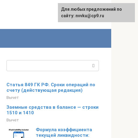
Для любых предложений по
English
сайту: nvvku@cp9.ru
Поиск:
Статья 849 ГК РФ. Сроки операций по
счету (действующая редакция)
Вычет
Заемные средства в балансе — строки
1510 и 1410
Вычет
Формула коэффициента
текущей ликвидности: