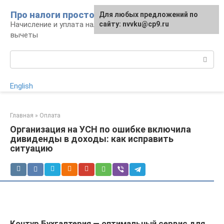
Перейти
Про налоги просто
Для любых предложений по
к
Начисление и уплата налогов, налоговые
сайту: nvvku@cp9.ru
контенту
вычеты
Поиск:
English
Главная
»
Оплата
Организация на УСН по ошибке включила
дивиденды в доходы: как исправить
ситуацию
Контур.Бухгалтерия — оптимальный сервис для