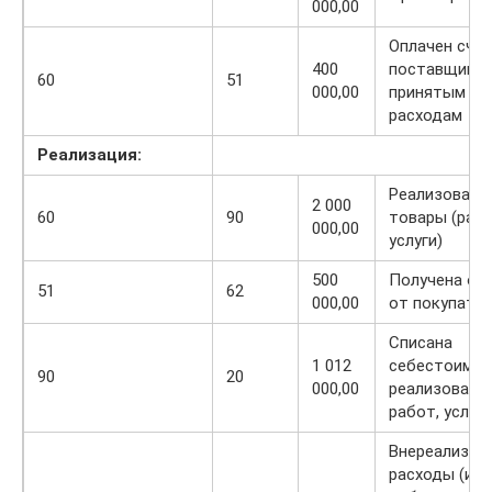
000,00
Оплачен сче
400
поставщиков
60
51
000,00
принятым пр
расходам
Реализация:
Реализованы
2 000
60
90
товары (раб
000,00
услуги)
500
Получена оп
51
62
000,00
от покупате
Списана
1 012
себестоимос
90
20
000,00
реализованн
работ, услуг
Внереализац
расходы (из