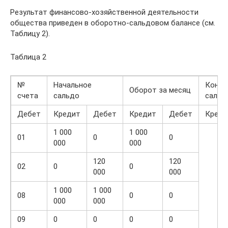
Результат финансово-хозяйственной деятельности
общества ­приведен в оборотно-сальдовом балансе (см.
Таблицу 2).
Таблица 2
№
Начальное
Конеч
Оборот за месяц
счета
сальдо
сальд
Дебет
Кредит
Дебет
Кредит
Дебет
Креди
1 000
1 000
01
0
0
000
000
120
120
02
0
0
000
000
1 000
1 000
08
0
0
000
000
09
0
0
0
0