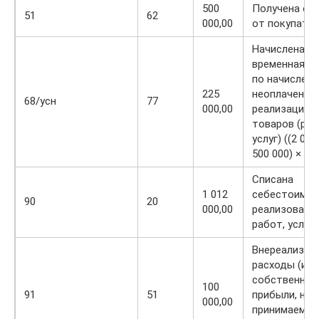
500
Получена оп
51
62
000,00
от покупате
Начислена
временная р
по начисленн
225
неоплаченно
68/усн
77
000,00
реализации
товаров (раб
услуг) ((2 000
500 000) × 15
Списана
1 012
себестоимос
90
20
000,00
реализованн
работ, услуг
Внереализац
расходы (из
собственной
100
91
51
прибыли, не
000,00
принимаемые