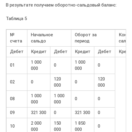
В результате получаем оборотно-сальдовый баланс:
Таблица 5
№
Начальное
Оборот за
Конеч
счета
сальдо
период
сальд
Дебет
Кредит
Дебет
Кредит
Дебет
Креди
1 000
1 000
01
0
0
000
000
120
120
02
0
0
000
000
1 000
1 000
08
0
0
000
000
09
321 300
0
321 300
0
2 000
150
1 850
10
0
000
000
000