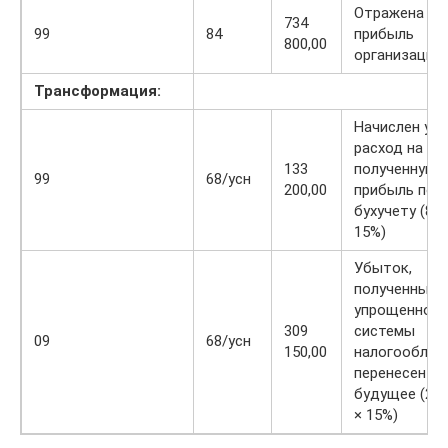
Отражена чи
734
99
84
прибыль
800,00
организации
Трансформация:
Начислен ус
расход на
133
полученную
99
68/усн
200,00
прибыль по
бухучету (888
15%)
Убыток,
полученный 
упрощенной
309
системы
09
68/усн
150,00
налогооблож
перенесен на
будущее (2 0
× 15%)