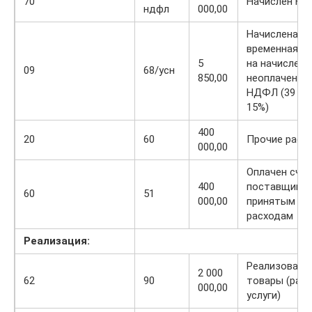
70
Начислен Н
ндфл
000,00
Начислена
временная р
5
на начисленн
09
68/усн
850,00
неоплаченны
НДФЛ (39 00
15%)
400
20
60
Прочие расх
000,00
Оплачен сче
400
поставщиков
60
51
000,00
принятым пр
расходам
Реализация:
Реализованы
2 000
62
90
товары (раб
000,00
услуги)