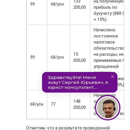
133
на полученную
99
68/усн
200,00
прибыль по
бухучету (888 000
× 15%)
Начислено
постоянное
налоговое
обязательство
15
на расходы, не
99
68/усн
000,00
принимаемые при
упрощенной
системе
налогообложени
(100 000 × 15%)
Начислено
148
отложенное
68/усн
77
200,00
налоговое
обязательство
Отметим, что в результате проведенной