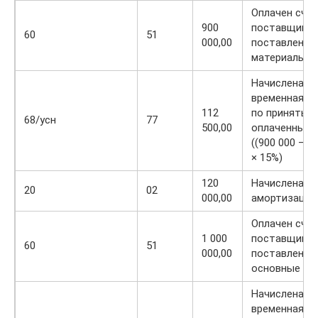
Оплачен сче
900
поставщиков
60
51
000,00
поставленны
материалы
Начислена
временная р
112
по принятым
68/усн
77
500,00
оплаченным
((900 000 — 1
× 15%)
120
Начислена
20
02
000,00
амортизация
Оплачен сче
1 000
поставщиков
60
51
000,00
поставленны
основные ср
Начислена
временная р