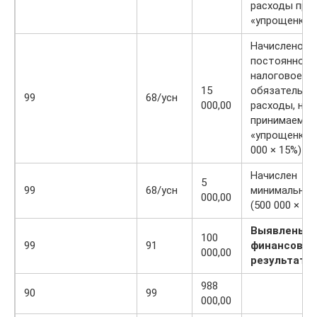
расходы при
«упрощенке»
Начислено
постоянное
налоговое
15
обязательст
99
68/усн
000,00
расходы, не
принимаемые
«упрощенке» 
000 × 15%)
Начислен
5
99
68/усн
минимальный
000,00
(500 000 × 1%
Выявлены
100
99
91
финансовы
000,00
результаты
988
90
99
000,00