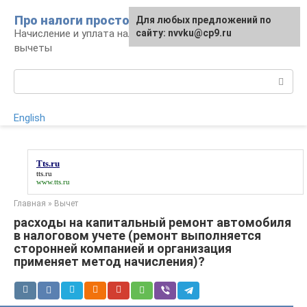
Перейти
Про налоги просто
Для любых предложений по
к
Начисление и уплата налогов, налоговые
сайту: nvvku@cp9.ru
контенту
вычеты
Поиск:
English
Tts.ru
tts.ru
www.tts.ru
Главная
»
Вычет
расходы на капитальный ремонт автомобиля
в налоговом учете (ремонт выполняется
сторонней компанией и организация
применяет метод начисления)?