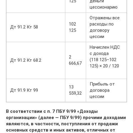
125
деньги
цессионарию
Отражены все
102
расходы по
Дт 91.2 Кт 58
125
договору
цессии
Начислен НДС
с дохода
2
(118 125–102
Дт 91.2 Кт 68.2
666,67
125) × 20 / 120
Прибыль от
13
Дт 91.9 Кт 99
договора
559,32
цессии
В соответствии с п. 7 ПБУ 9/99 «Доходы
организации» (далее — ПБУ 9/99) прочими доходами
являются, в частности, поступления от продажи
основных средств и иных активов, отличных от