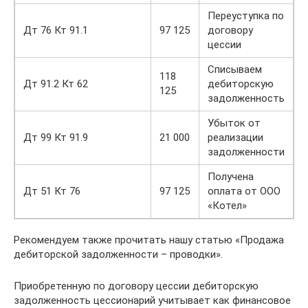
Переуступка по
Дт 76 Кт 91.1
97 125
договору
цессии
Списываем
118
Дт 91.2 Кт 62
дебиторскую
125
задолженность
Убыток от
Дт 99 Кт 91.9
21 000
реализации
задолженности
Получена
Дт 51 Кт 76
97 125
оплата от ООО
«Котел»
Рекомендуем также прочитать нашу статью «Продажа
дебиторской задолженности – проводки».
Приобретенную по договору цессии дебиторскую
задолженность цессионарий учитывает как финансовое