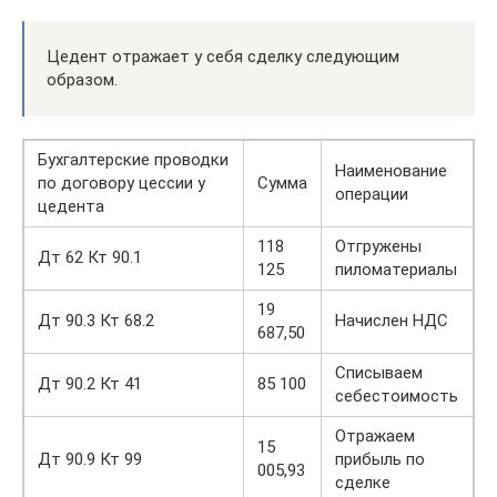
Цедент отражает у себя сделку следующим
образом.
Бухгалтерские проводки
Наименование
по договору цессии у
Сумма
операции
цедента
118
Отгружены
Дт 62 Кт 90.1
125
пиломатериалы
19
Дт 90.3 Кт 68.2
Начислен НДС
687,50
Списываем
Дт 90.2 Кт 41
85 100
себестоимость
Отражаем
15
Дт 90.9 Кт 99
прибыль по
005,93
сделке