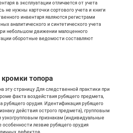
нтаря в эксплуатации отличается от учета
ь не нужны карточки сортового учета и книги
ственного инвентаря являются регистрами
нных аналитического и синтетического учета
При небольшом движении малоценного
атации оборотные ведомости составляют
 кромки топора
лка на эту страницу Для следственной практики при
роме факта воздействия рубящего предмета,
а рубящего орудия. Идентификация рубящего
ризнаку действия острого предмета), групповым
 и узкогрупповым признакам (индивидуальные
 особенности лезвие рубящего орудия
зличных дефектов.