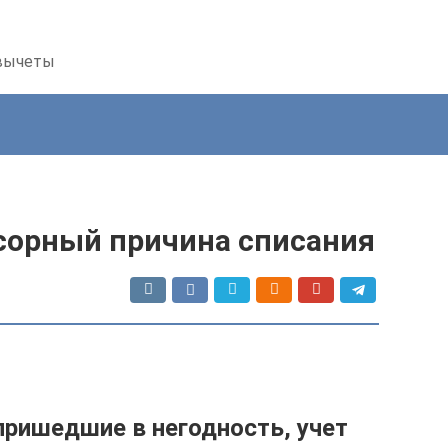
 вычеты
усорный причина списания
пришедшие в негодность, учет