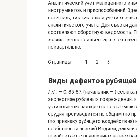
Аналитический учет малоценного инве
инструментов и приспособлений. Здес
остатков, так как описи учета хозяй
аналитического учета. Для сверки да
составляют оборотную ведомость. 
хозяйственного инвентаря в эксплу
поквартально.
Страницы: 1 2 3
Виды дефектов рубящей
/ // . — С. 85-87. (начальник — ) ссы
экспертизе рубленых повреждений, к
установление конкретного экземпляр
орудия производится по общим (по п
(по признаку рубящего воздействия)
особенности лезвия).Индивидуальные
приобретает с появлением на нем ра