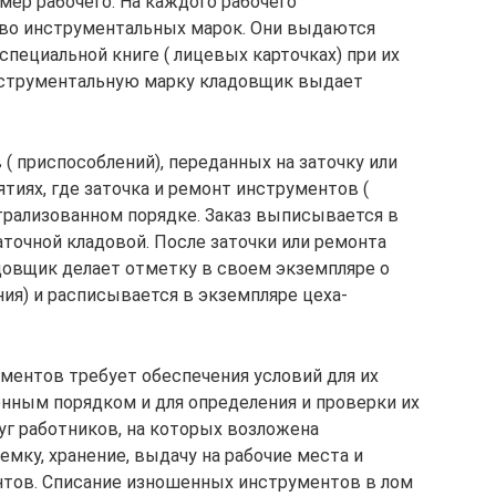
омер рабочего. На каждого рабочего
тво инструментальных марок. Они выдаются
специальной книге ( лицевых карточках) при их
инструментальную марку кладовщик выдает
( приспособлений), переданных на заточку или
ятиях, где заточка и ремонт инструментов (
трализованном порядке. Заказ выписывается в
точной кладовой. После заточки или ремонта
довщик делает отметку в своем экземпляре о
ия) и расписывается в экземпляре цеха-
ументов требует обеспечения условий для их
енным порядком и для определения и проверки их
уг работников, на которых возложена
мку, хранение, выдачу на рабочие места и
тов. Списание изношенных инструментов в лом