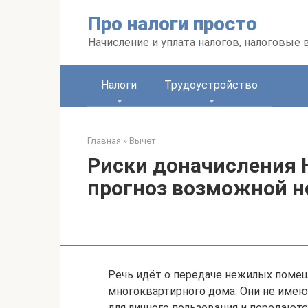
Перейти
Про налоги просто
к
контенту
Начисление и уплата налогов, налоговые
Налоги
Трудоустройство
Главная
»
Вычет
Риски доначисления
прогноз возможной н
Речь идёт о передаче нежилых помещ
многоквартирного дома. Они не имею
для личного пользования и передаютс