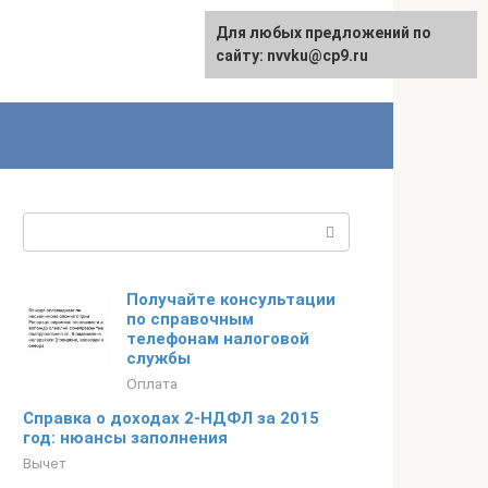
Для любых предложений по
English
сайту: nvvku@cp9.ru
Поиск:
Получайте консультации
по справочным
телефонам налоговой
службы
Оплата
Справка о доходах 2-НДФЛ за 2015
год: нюансы заполнения
Вычет