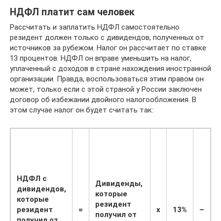
НДФЛ платит сам человек
Рассчитать и заплатить НДФЛ самостоятельно
резидент должен только с дивидендов, полученных от
источников за рубежом. Налог он рассчитает по ставке
13 процентов. НДФЛ он вправе уменьшить на налог,
уплаченный с доходов в стране нахождения иностранной
организации. Правда, воспользоваться этим правом он
может, только если с этой страной у России заключен
договор об избежании двойного налогообложения. В
этом случае налог он будет считать так:
Н
з
НДФЛ с
Дивиденды,
дивидендов,
и
которые
которые
о
резидент
резидент
=
x
13%
–
с
получил от
получил от
к