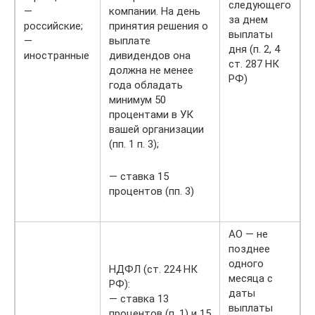
следующего
—
компании. На день
за днем
российские;
принятия решения о
выплаты
—
выплате
дня (п. 2, 4
иностранные
дивидендов она
ст. 287 НК
должна не менее
РФ)
года обладать
минимум 50
процентами в УК
вашей организации
(пп. 1 п. 3);
— ставка 15
процентов (пп. 3)
АО — не
позднее
одного
НДФЛ (ст. 224 НК
месяца с
РФ):
даты
— ставка 13
выплаты
процентов (п. 1) и 15