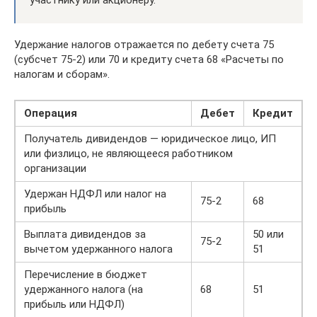
участнику или акционеру.
Удержание налогов отражается по дебету счета 75
(субсчет 75-2) или 70 и кредиту счета 68 «Расчеты по
налогам и сборам».
Операция
Дебет
Кредит
Получатель дивидендов — юридическое лицо, ИП
или физлицо, не являющееся работником
организации
Удержан НДФЛ или налог на
75-2
68
прибыль
Выплата дивидендов за
50 или
75-2
вычетом удержанного налога
51
Перечисление в бюджет
удержанного налога (на
68
51
прибыль или НДФЛ)