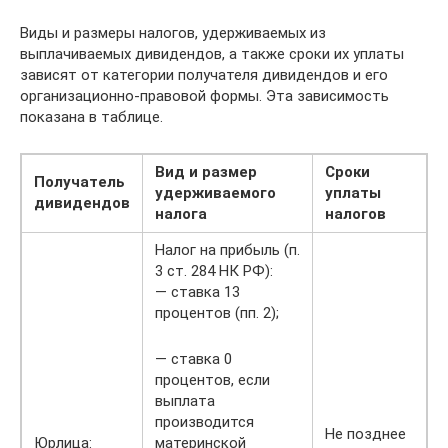
Виды и размеры налогов, удерживаемых из
выплачиваемых дивидендов, а также сроки их уплаты
зависят от категории получателя дивидендов и его
организационно-правовой формы. Эта зависимость
показана в таблице.
Вид и размер
Сроки
Получатель
удерживаемого
уплаты
дивидендов
налога
налогов
Налог на прибыль (п.
3 ст. 284 НК РФ):
— ставка 13
процентов (пп. 2);
— ставка 0
процентов, если
выплата
производится
Не позднее
Юрлица:
материнской