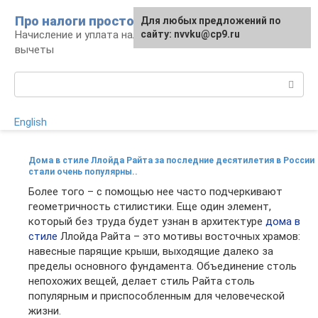
Перейти
Про налоги просто
Для любых предложений по
к
Начисление и уплата налогов, налоговые
сайту: nvvku@cp9.ru
контенту
вычеты
Поиск:
English
Дома в стиле Ллойда Райта за последние десятилетия в России
стали очень популярны..
Более того – с помощью нее часто подчеркивают
геометричность стилистики. Еще один элемент,
который без труда будет узнан в архитектуре
дома в
стиле
Ллойда Райта – это мотивы восточных храмов:
навесные парящие крыши, выходящие далеко за
пределы основного фундамента. Объединение столь
непохожих вещей, делает стиль Райта столь
популярным и приспособленным для человеческой
жизни.