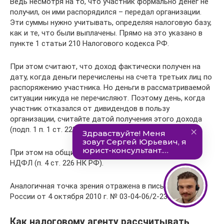
Ведь несмотря на то, что участник формально денег не
получил, он ими распорядился – передал организации.
Эти суммы нужно учитывать, определяя налоговую базу,
как и те, что были выплачены. Прямо на это указано в
пункте 1 статьи 210 Налогового кодекса РФ.
При этом считают, что доход фактически получен на
дату, когда деньги перечислены на счета третьих лиц по
распоряжению участника. Но деньги в рассматриваемой
ситуации никуда не перечисляют. Поэтому день, когда
участник отказался от дивидендов в пользу
организации, считайте датой получения этого дохода
(подп. 1 п. 1 ст. 223 НК РФ).
При этом на общих основаниях с этих сумм удержите
НДФЛ (п. 4 ст. 226 НК РФ).
Аналогичная точка зрения отражена в письме Минфина
России от 4 октября 2010 г. № 03-04-06/2-233.
Как налоговому агенту рассчитывать