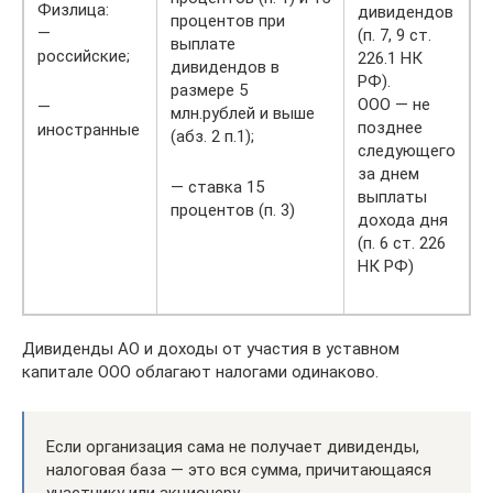
Физлица:
дивидендов
процентов при
—
(п. 7, 9 ст.
выплате
российские;
226.1 НК
дивидендов в
РФ).
размере 5
ООО — не
—
млн.рублей и выше
позднее
иностранные
(абз. 2 п.1);
следующего
за днем
— ставка 15
выплаты
процентов (п. 3)
дохода дня
(п. 6 ст. 226
НК РФ)
Дивиденды АО и доходы от участия в уставном
капитале ООО облагают налогами одинаково.
Если организация сама не получает дивиденды,
налоговая база — это вся сумма, причитающаяся