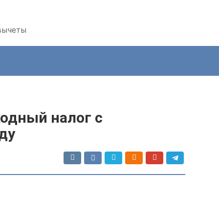
 вычеты
ходный налог с
ду