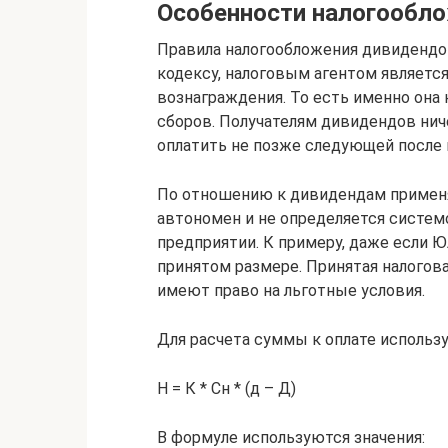
Особенности налогообл
Правила налогообложения дивидендов
кодексу, налоговым агентом являетс
вознаграждения. То есть именно она
сборов. Получателям дивидендов ниче
оплатить не позже следующей после
По отношению к дивидендам применя
автономен и не определяется системо
предприятии. К примеру, даже если Ю
принятом размере. Принятая налогова
имеют право на льготные условия.
Для расчета суммы к оплате использ
Н = К * Сн * (д – Д)
В формуле используются значения: