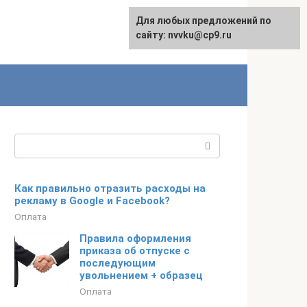
Для любых предложений по
English
сайту: nvvku@cp9.ru
Поиск:
Как правильно отразить расходы на
рекламу в Google и Facebook?
Оплата
Правила оформления
приказа об отпуске с
последующим
увольнением + образец
Оплата