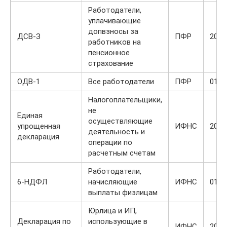
Работодатели,
уплачивающие
допвзносы за
ДСВ-З
ПФР
20.0
работников на
пенсионное
страхование
ОДВ-1
Все работодатели
ПФР
01.0
Налогоплательщики,
не
Единая
осуществляющие
упрощенная
ИФНС
20.0
деятельность и
декларация
операции по
расчетным счетам
Работодатели,
6-НДФЛ
начисляющие
ИФНС
01.0
выплаты физлицам
Юрлица и ИП,
Декларация по
использующие в
ИФНС
20.0