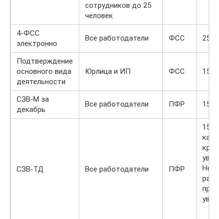
сотрудников до 25
человек
4-ФСС
Все работодатели
ФСС
25.0
электронно
Подтверждение
основного вида
Юрлица и ИП
ФСС
15.0
деятельности
СЗВ-М за
Все работодатели
ПФР
15.0
декабрь
15.0
кадр
кром
увол
Не п
СЗВ-ТД
Все работодатели
ПФР
рабо
прие
увол