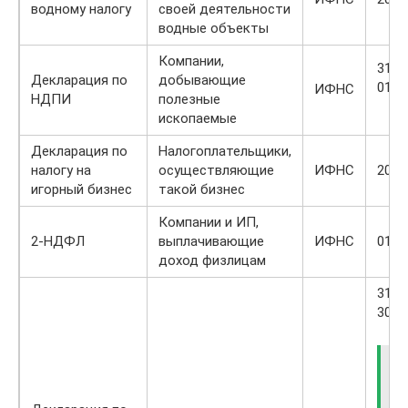
водному налогу
своей деятельности
водные объекты
Компании,
31.1
Декларация по
добывающие
01.0
ИФНС
НДПИ
полезные
ископаемые
Декларация по
Налогоплательщики,
налогу на
осуществляющие
ИФНС
20.0
игорный бизнес
такой бизнес
Компании и ИП,
2-НДФЛ
выплачивающие
ИФНС
01.0
доход физлицам
31.0
30.0
Ч
Р