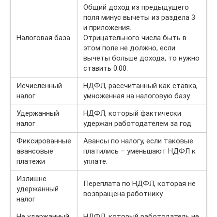
Общий доход из предыдущего
поля минус вычеты из раздела 3
и приложения.
Налоговая база
Отрицательного числа быть в
этом поле не должно, если
вычеты больше дохода, то нужно
ставить 0.00.
Исчисленный
НДФЛ, рассчитанный как ставка,
налог
умноженная на налоговую базу.
Удержанный
НДФЛ, который фактически
налог
удержан работодателем за год.
Фиксированные
Авансы по налогу, если таковые
авансовые
платились – уменьшают НДФЛ к
платежи
уплате.
Излишне
Переплата по НДФЛ, которая не
удержанный
возвращена работнику.
налог
Не удержанный
НДФЛ, который работодатель не