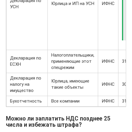
к
Декларация по
Юрлица и ИП на УСН
ИФНС
з
УСН
з
с
«
8
Налогоплательщики,
Декларация по
применяющие этот
ИФНС
31.0
ЕСХН
спецрежим
Декларация по
Юрлица, имеющие
налогу на
ИФНС
30.0
такие объекты
имущество
Бухотчетность
Все компании
ИФНС
31.0
Можно ли заплатить НДС позднее 25
числа и избежать штрафа?