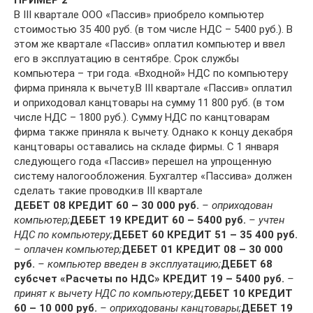
ПРИМЕР 2
В III квартале ООО «Пассив» приобрело компьютер
стоимостью 35 400 руб. (в том числе НДС – 5400 руб.). В
этом же квартале «Пассив» оплатил компьютер и ввел
его в эксплуатацию в сентябре. Срок службы
компьютера – три года. «Входной» НДС по компьютеру
фирма приняла к вычету.В III квартале «Пассив» оплатил
и оприходовал канцтовары на сумму 11 800 руб. (в том
числе НДС – 1800 руб.). Сумму НДС по канцтоварам
фирма также приняла к вычету. Однако к концу декабря
канцтовары оставались на складе фирмы. С 1 января
следующего года «Пассив» перешел на упрощенную
систему налогообложения. Бухгалтер «Пассива» должен
сделать такие проводки:в III квартале
ДЕБЕТ 08 КРЕДИТ 60 – 30 000 руб.
– оприходован
компьютер;
ДЕБЕТ 19 КРЕДИТ 60 – 5400 руб.
– учтен
НДС по компьютеру;
ДЕБЕТ 60 КРЕДИТ 51 – 35 400 руб.
– оплачен компьютер;
ДЕБЕТ 01 КРЕДИТ 08 – 30 000
руб.
– компьютер введен в эксплуатацию;
ДЕБЕТ 68
субсчет «Расчеты по НДС» КРЕДИТ 19 – 5400 руб.
–
принят к вычету НДС по компьютеру;
ДЕБЕТ 10 КРЕДИТ
60 – 10 000 руб.
– оприходованы канцтовары;
ДЕБЕТ 19