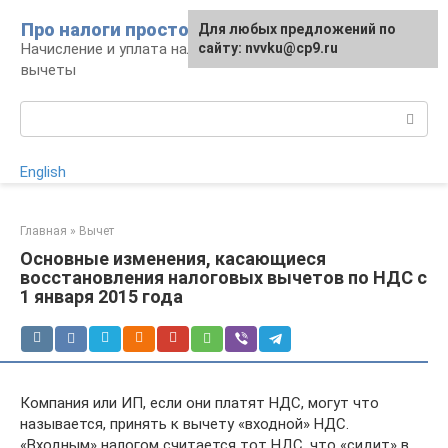
Перейти
Про налоги просто
Для любых предложений по
к
Начисление и уплата налогов, налоговые
сайту: nvvku@cp9.ru
контенту
вычеты
Поиск:
English
Главная
»
Вычет
Основные изменения, касающиеся
восстановления налоговых вычетов по НДС с
1 января 2015 года
Компания или ИП, если они платят НДС, могут что
называется, принять к вычету «входной» НДС.
«Входным» налогом считается тот НДС, что «сидит» в