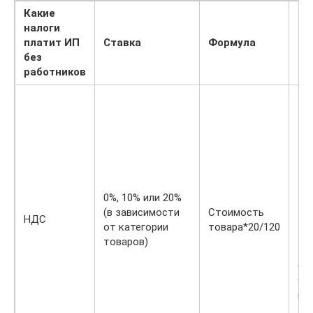
Какие
налоги
От
платит ИП
Ставка
Формула
бе
без
оп
работников
0%, 10% или 20%
(в зависимости
Стоимость
НДС
от категории
товара*20/120
товаров)
Оп
чи
ко
за