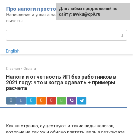
Перейти
Про налоги просто
Для любых предложений по
к
Начисление и уплата налогов, налоговые
сайту: nvvku@cp9.ru
контенту
вычеты
Поиск:
English
Главная
»
Оплата
Налоги и отчетность ИП без работников в
2021 году: что и когда сдавать + примеры
расчета
Как ни странно, существуют и такие виды налогов,
которые не так уж и обидно платить, ведь в результате,