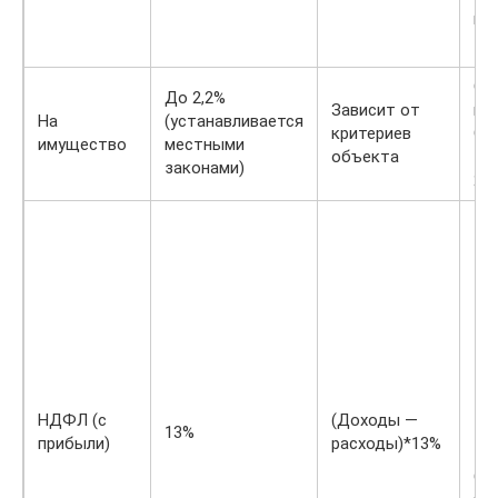
кв
От
До 2,2%
Зависит от
пр
На
(устанавливается
критериев
Оп
имущество
местными
объекта
– 
законами)
20
НДФЛ (с
(Доходы —
13%
прибыли)
расходы)*13%
Оп