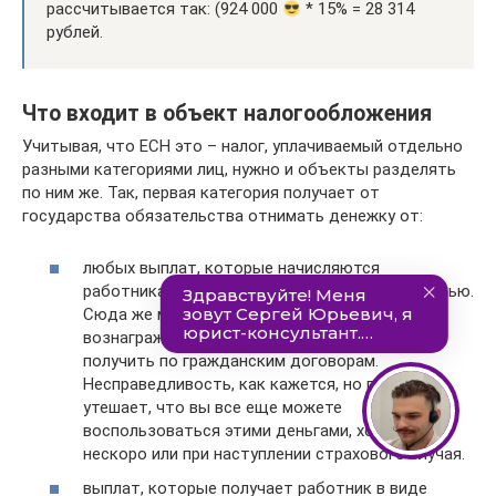
рассчитывается так: (924 000
* 15% = 28 314
рублей.
Что входит в объект налогообложения
Учитывая, что ЕСН это – налог, уплачиваемый отдельно
разными категориями лиц, нужно и объекты разделять
по ним же. Так, первая категория получает от
государства обязательства отнимать денежку от:
любых выплат, которые начисляются
работникам в связи с их рабочей деятельностью.
Сюда же может относиться даже
вознаграждения, которые работники должны
получить по гражданским договорам.
Несправедливость, как кажется, но пусть вас
утешает, что вы все еще можете
воспользоваться этими деньгами, хоть и
нескоро или при наступлении страхового случая.
выплат, которые получает работник в виде