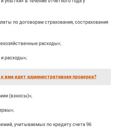
и убытки» в течение отчетного года у
платы по договорам страхования, сострахования
щехозяйственные расходы»;
 и расходы»;
и к вам идет административная проверка?
мии (взносы)»;
ервы»;
емий, учитываемых по кредиту счета 96