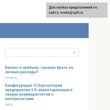
Для любых предложений по
English
сайту: nvvku@cp9.ru
Поиск:
Бизнес и прибыль: сколько брать на
личные расходы?
Оплата
Конфигурация 1С:Бухгалтерия
предприятия 3.0: инвентаризация и
сверка взаиморасчетов с
контрагентами
Авто