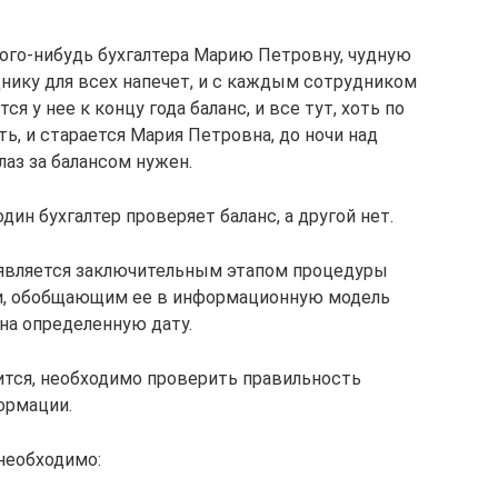
ого-нибудь бухгалтера Марию Петровну, чудную
днику для всех напечет, и с каждым сотрудником
я у нее к концу года баланс, и все тут, хоть по
ть, и старается Мария Петровна, до ночи над
лаз за балансом нужен.
ин бухгалтер проверяет баланс, а другой нет.
 является заключительным этапом процедуры
и, обобщающим ее в информационную модель
на определенную дату.
дится, необходимо проверить правильность
ормации.
необходимо: