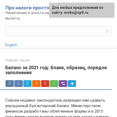
Перейти
Про налоги просто
Для любых предложений по
к
Начисление и уплата налогов, налоговые
сайту: nvvku@cp9.ru
контенту
вычеты
Поиск:
English
Главная
»
Вычет
Баланс за 2021 год: бланк, образец, порядок
заполнения
Совсем недавно законодатель разрешил нам сдавать
упрощенный бухгалтерский баланс. Министерством
финансов разработаны облегченные формы и в 2013
году фирмы могли воспользоваться ими, когда сдавали