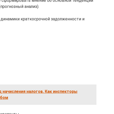
о сформировать мнение об основной тенденции
(прогнозный анализ).
 динамики краткосрочной задолженности и
 начисления налогов. Как инспекторы
обом