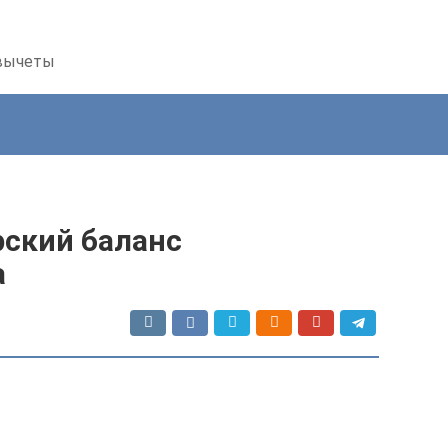
 вычеты
рский баланс
а