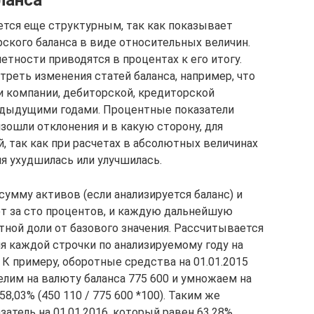
ется еще структурным, так как показывает
ского баланса в виде относительных величин.
етности приводятся в процентах к его итогу.
реть изменения статей баланса, например, что
 компании, дебиторской, кредиторской
дыдущими годами. Процентные показатели
зошли отклонения и в какую сторону, для
, так как при расчетах в абсолютных величинах
ия ухудшилась или улучшилась.
умму активов (если анализируется баланс) и
т за сто процентов, и каждую дальнейшую
ной доли от базового значения. Рассчитывается
я каждой строчки по анализируемому году на
 К примеру, оборотные средства на 01.01.2015
елим на валюту баланса 775 600 и умножаем на
58,03% (450 110 / 775 600 *100). Таким же
тель на 01.01.2016, который равен 63,28%.