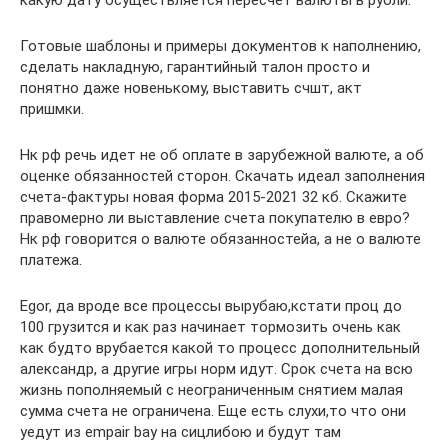
какую дату осуществляется пересчет валюты в рубли.
Готовые шаблоны и примеры документов к наполнению,
сделать накладную, гарантийный талон просто и
понятно даже новенькому, выставить счшт, акт
пришмки.
Нк рф речь идет не об оплате в зарубежной валюте, а об
оценке обязанностей сторон. Скачать идеал заполнения
счета-фактуры новая форма 2015-2021 32 кб. Скажите
правомерно ли выставление счета покупателю в евро?
Нк рф говорится о валюте обязанностейа, а не о валюте
платежа.
Egor, да вроде все процессы вырубаю,кстати проц до
100 грузится и как раз начинает тормозить очень как
как будто врубается какой то процесс дополнительный
александр, а другие игры норм идут. Срок счета на всю
жизнь пополняемый с неограниченным снятием малая
сумма счета не ограничена. Еще есть слухи,то что они
уедут из empair bay на сицлибою и будут там