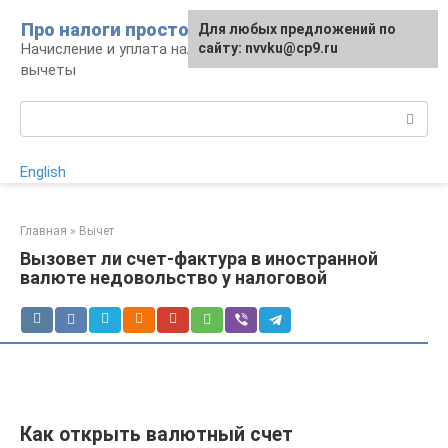
Перейти
Про налоги просто
Для любых предложений по
к
Начисление и уплата налогов, налоговые
сайту: nvvku@cp9.ru
контенту
вычеты
Поиск:
English
Главная
»
Вычет
Вызовет ли счет-фактура в иностранной
валюте недовольство у налоговой
Как открыть валютный счет