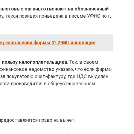
налоговые органы отвечают на обозначенный
ру, такая позиция приведена в письме УФНС по г.
ец заполнения формы № 2-МП инновация
в пользу налогоплательщика
. Так, в своем
 финансовое ведомство указало, что если фирма-
ал покупателю счет-фактуру, где НДС выделен
алога производится в общеустановленном
предоставляется право на вычет;