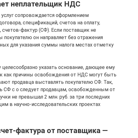
ает неплательщик НДС
и услуг сопровождается оформлением
оговора, спецификаций, счетов на оплату,
, счетов-фактур (СФ). Если поставщик не
ты покупателю он направляет без отражения
ных для указания суммы налога местах отметку
у целесообразно указать основание, дающее ему
так как причины освобождения от НДС могут быть
вают продавца выставлять покупателю СФ. Так,
ять СФ с о следует продавцам, освобожденным от
учки не превышал 2 млн. руб. за три последних
ющим в научно-исследовательских проектах
счет-фактура от поставщика —