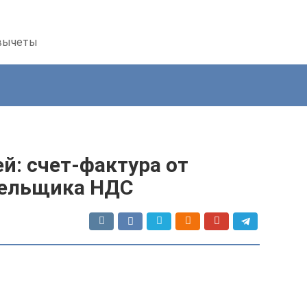
 вычеты
й: счет-фактура от
тельщика НДС