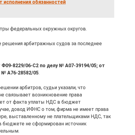
 исполнения обязанностей
итры федеральных окружных округов.
 решения арбитражных судов за последнее
 Ф09-8229/06-С2 по делу № А07-39194/05; от
у № А76-28582/05
.
ешении арбитров, судьи указали, что
 не связывает возникновение права
чет от факта уплаты НДС в бюджет
учае, довод ИФНС о том, фирма не имеет права
уре, выставленному не плательщиками НДС, так
т в бюджете не сформирован источник
тельным.