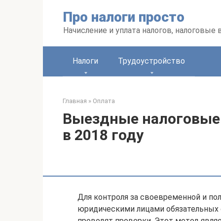
Перейти
Про налоги просто
к
контенту
Начисление и уплата налогов, налоговые
Налоги
Трудоустройство
Главная
»
Оплата
Выездные налоговые 
в 2018 году
Для контроля за своевременной и по
юридическими лицами обязательных 
проводят проверки. Этот метод явля