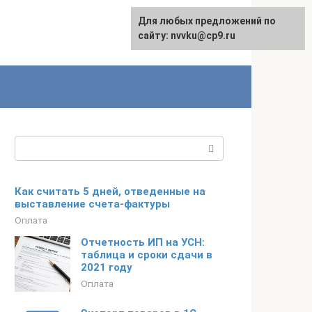
Для любых предложений по
English
сайту: nvvku@cp9.ru
Поиск:
Как считать 5 дней, отведенные на
выставление счета-фактуры
Оплата
Отчетность ИП на УСН:
таблица и сроки сдачи в
2021 году
Оплата