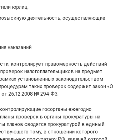
тели юрлиц;
-розыскную деятельность, осуществляющие
ия наказаний.
ности, контролирует правомерность действий
 проверок налогоплательщиков на предмет
 рамках установленных законодательством
процедурам таких проверок содержит закон «О
от 26.12.2008 № 294-ФЗ.
9) контролирующие госорганы ежегодно
ланы проверок в органы прокуратуры на
ты планов сводятся прокуратурой в единый
шествующего тому, в отношении которого
енеральную прокуратуру РФ, задачей которой