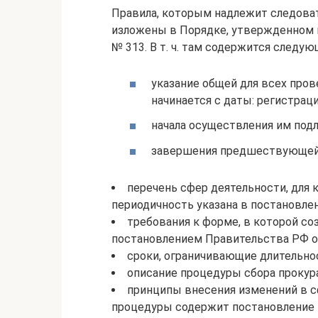
Правила, которым надлежит следоват
изложены в Порядке, утвержденном п
№ 313. В т. ч. там содержится следую
указание общей для всех прове
начинается с даты: регистрац
начала осуществления им под
завершения предшествующей 
перечень сфер деятельности, для 
периодичность указана в постановлен
требования к форме, в которой со
постановлением Правительства РФ от
сроки, ограничивающие длительно
описание процедуры сбора прокура
принципы внесения изменений в с
процедуры содержит постановление 