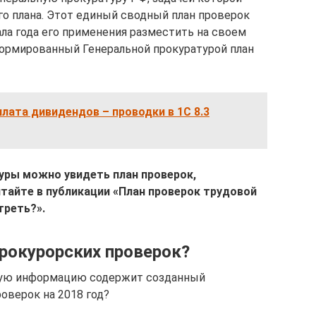
го плана. Этот единый сводный план проверок
ла года его применения разместить на своем
формированный Генеральной прокуратурой план
лата дивидендов – проводки в 1С 8.3
туры можно увидеть план проверок,
итайте в публикации «План проверок трудовой
треть?».
прокурорских проверок?
кую информацию содержит созданный
оверок на 2018 год?