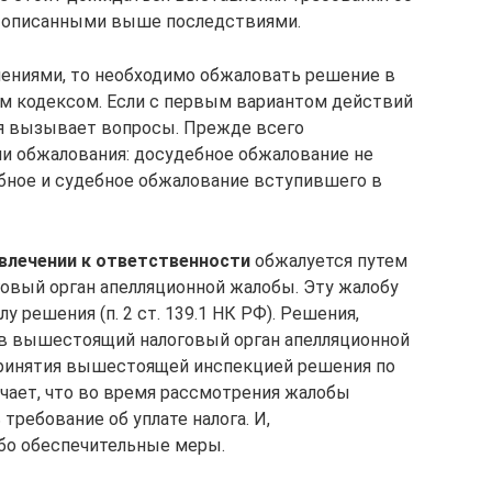
то описанными выше последствиями.
слениями, то необходимо обжаловать решение в
м кодексом. Если с первым вариантом действий
ия вызывает вопросы. Прежде всего
и обжалования: досудебное обжалование не
бное и судебное обжалование вступившего в
влечении к ответственности
обжалуется путем
овый орган апелляционной жалобы. Эту жалобу
у решения (п. 2 ст. 139.1 НК РФ). Решения,
в вышестоящий налоговый орган апелляционной
принятия вышестоящей инспекцией решения по
значает, что во время рассмотрения жалобы
ребование об уплате налога. И,
бо обеспечительные меры.