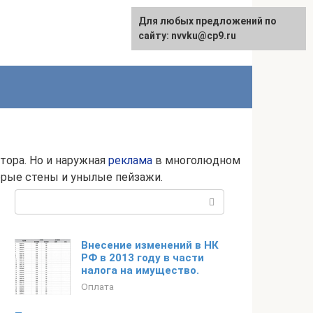
Для любых предложений по
English
сайту: nvvku@cp9.ru
тора. Но и наружная
реклама
в многолюдном
серые стены и унылые пейзажи.
Поиск:
Внесение изменений в НК
РФ в 2013 году в части
налога на имущество.
Оплата