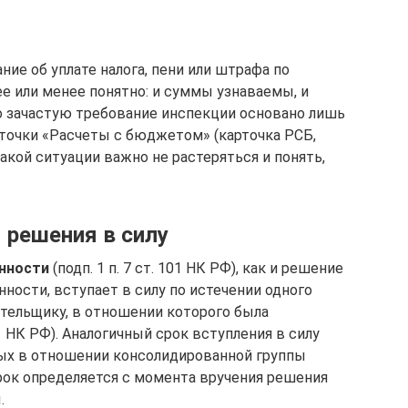
ие об уплате налога, пени или штрафа по
ее или менее понятно: и суммы узнаваемы, и
о зачастую требование инспекции основано лишь
рточки «Расчеты с бюджетом» (карточка РСБ,
такой ситуации важно не растеряться и понять,
 решения в силу
енности
(подп. 1 п. 7 ст. 101 НК РФ), как и решение
нности, вступает в силу по истечении одного
ательщику, в отношении которого была
01 НК РФ). Аналогичный срок вступления в силу
тых в отношении консолидированной группы
срок определяется с момента вручения решения
.