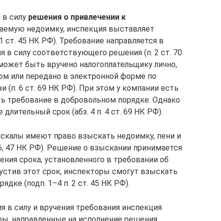
 в силу
решения о привлечении к
гаемую недоимку, инспекция выставляет
. 1 ст. 45 НК РФ). Требование направляется в
я в силу соответствующего решения (п. 2 ст. 70
 может быть вручено налогоплательщику лично,
ом или передано в электронной форме по
(п. 6 ст. 69 НК РФ). При этом у компании есть
ть требование в добровольном порядке. Однако
лительный срок (абз. 4 п. 4 ст. 69 НК РФ).
искалы имеют право взыскать недоимку, пени и
6, 47 НК РФ). Решение о взыскании принимается
ения срока, установленного в требовании об
ропустив этот срок, инспекторы смогут взыскать
дке (подп. 1–4 п. 2 ст. 45 НК РФ).
я в силу и вручения требования инспекция
ы, направленные на исполнение решения.