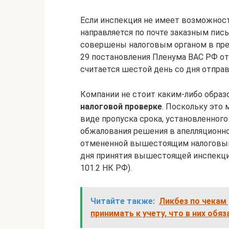
Если инспекция не имеет возможност
направляется по почте заказным пи
совершены налоговым органом в пред
29 постановления Пленума ВАС РФ от 
считается шестой день со дня отправ
Компании не стоит каким-либо образ
налоговой проверке
. Поскольку это
виде пропуска срока, установленного
обжалования решения в апелляционном
отмененной вышестоящим налоговым 
дня принятия вышестоящей инспекцие
101.2 НК РФ).
Читайте также:
Ликбез по чекам 
принимать к учету, что в них обя