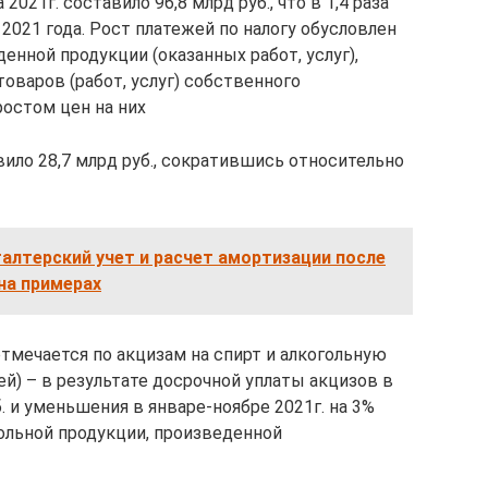
2021г. составило 96,8 млрд руб., что в 1,4 раза
 2021 года. Рост платежей по налогу обусловлен
нной продукции (оказанных работ, услуг),
оваров (работ, услуг) собственного
ростом цен на них
вило 28,7 млрд руб., сократившись относительно
галтерский учет и расчет амортизации после
на примерах
тмечается по акцизам на спирт и алкогольную
лей) – в результате досрочной уплаты акцизов в
б. и уменьшения в январе-ноябре 2021г. на 3%
ольной продукции, произведенной