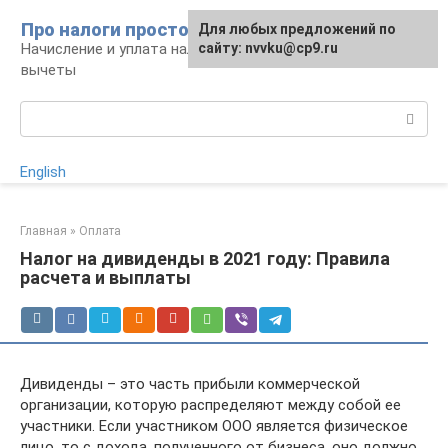
Перейти
Про налоги просто
Для любых предложений по
к
Начисление и уплата налогов, налоговые
сайту: nvvku@cp9.ru
контенту
вычеты
Поиск:
English
Главная
»
Оплата
Налог на дивиденды в 2021 году: Правила
расчета и выплаты
Дивиденды – это часть прибыли коммерческой
организации, которую распределяют между собой ее
участники. Если участником ООО является физическое
лицо, то с дохода, полученного от бизнеса, оно должно