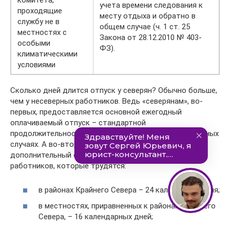
комитета,
учета времени следования к
проходящие
месту отдыха и обратно в
службу не в
общем случае (ч. 1 ст. 25
местностях с
Закона от 28.12.2010 № 403-
особыми
ФЗ).
климатическими
условиями
Сколько дней длится отпуск у северян? Обычно больше,
чем у несеверных работников. Ведь «северянам», во-
первых, предоставляется основной ежегодный
оплачиваемый отпуск – стандартной
продолжительности или удлиненный в вышеприведенных
случаях. А во-вторых, им предоставляется
дополнительный отпуск (ст. 321 ТК РФ). Для
работников, которые трудятся:
в районах Крайнего Севера – 24 календарных дня;
в местностях, приравненных к районам Крайнего
Севера, – 16 календарных дней;