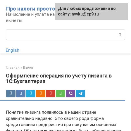
Перейти
Про налоги просто
Для любых предложений по
к
Начисление и уплата налогов, налоговые
сайту: nvvku@cp9.ru
контенту
вычеты
Поиск:
English
Главная
»
Вычет
Оформление операция по учету лизинга в
1С:Бухгалтерия
Понятие лизинга появилось в нашей стране
сравнительно недавно. Это своего рода форма
кредитования предприятия при покупке им основных
фондов. Объектами лизинга могут быть: оборудование,