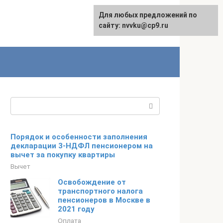
Для любых предложений по
English
сайту: nvvku@cp9.ru
Поиск:
Порядок и особенности заполнения
декларации 3-НДФЛ пенсионером на
вычет за покупку квартиры
Вычет
Освобождение от
транспортного налога
пенсионеров в Москве в
2021 году
Оплата