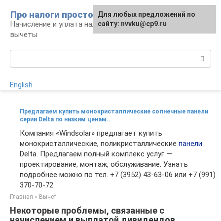
Перейти
Про налоги просто
Для любых предложений по
к
Начисление и уплата налогов, налоговые
сайту: nvvku@cp9.ru
контенту
вычеты
Поиск:
English
Предлагаем купить монокристаллические солнечные панели
серии Delta по низким ценам..
Компания «Windsolar» предлагает купить
монокристаллические, поликристаллические
панели
Delta. Предлагаем полный комплекс услуг —
проектирование, монтаж, обслуживание. Узнать
подробнее можно по тел. +7 (3952) 43-63-06 или +7 (991)
370-70-72.
Главная
»
Вычет
Некоторые проблемы, связанные с
начислением и выплатой дивидендов