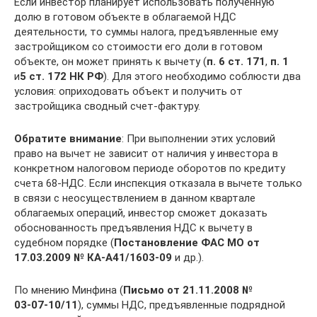
Если инвестор планирует использовать полученную
долю в готовом объекте в облагаемой НДС
деятельности, то суммы налога, предъявленные ему
застройщиком со стоимости его доли в готовом
объекте, он может принять к вычету (
п. 6 ст. 171
,
п. 1
и
5 ст. 172 НК РФ
). Для этого необходимо соблюсти два
условия: оприходовать объект и получить от
застройщика сводный счет-фактуру.
Обратите внимание
: При выполнении этих условий
право на вычет не зависит от наличия у инвестора в
конкретном налоговом периоде оборотов по кредиту
счета 68‑НДС. Если инспекция отказала в вычете только
в связи с неосуществлением в данном квартале
облагаемых операций, инвестор сможет доказать
обоснованность предъявления НДС к вычету в
судебном порядке (
Постановление ФАС МО от
17.03.2009 №
КА-А41/1603-09
и др.).
По мнению Минфина (
Письмо от 21.11.2008 №
03‑07‑10/11
), суммы НДС, предъявленные подрядной