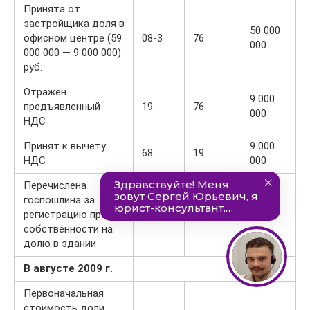
Принята от
застройщика доля в
50 000
офисном центре (59
08-3
76
000
000 000 — 9 000 000)
руб.
Отражен
9 000
предъявленный
19
76
000
НДС
Принят к вычету
9 000
68
19
НДС
000
Перечислена
госпошлина за
регистрацию права
76
51
7 500
собственности на
долю в здании
В а
вгуст
е
200
9
г.
Первоначальная
стоимость доли