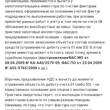
организацией, принимаются к вычету у
налогоплательщика-инвестора по счетам-фактурам
заказчика, оформленным на основании счетов‑фактур
подрядчика по выполненным работам, при условии
принятия данных работ к учету, в том числе на счете 08
«Вложения во внеоборотные активы». Однако на
практике налоговые инспекторы нередко
придерживаются иной позиции – право на вычет
возникает после зачисления объекта в состав основных
средств (отражения по дебету счета 01 или 03). В этом
случае инвестор может отстоять свою точку зрения в
судебном порядке (
постановления
ФАС МО от
08.04.2009 №
КА-А40/2579-09
,
ФАС ПО от 23.04.2009
№
А55-9765/2008
и др.).
Впрочем, предъявление НДС к вычету до момента
отражения объекта по дебету счета 01 (либо 03) – не
единственное основание для споров с инспекторами.
Практика свидетельствует, что инспекции отказывают
инвесторам в вычете по самым разным поводам.
Например, потому, что счет-фактура составлен