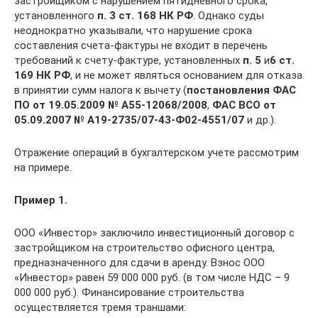
застройщиком с нарушением пятидневного срока,
установленного
п. 3 ст. 168 НК РФ
. Однако суды
неоднократно указывали, что нарушение срока
составления счета-фактуры не входит в перечень
требований к счету-фактуре, установленных
п. 5
и
6 ст.
169 НК РФ
, и не может являться основанием для отказа
в принятии сумм налога к вычету (
постановления ФАС
ПО от 19.05.2009 №
А55-12068/2008
,
ФАС ВСО от
05.09.2007 №
А19-2735/07-43‑Ф02-4551/07
и др.).
Отражение операций в бухгалтерском учете рассмотрим
на примере.
Пример 1.
ООО «Инвестор» заключило инвестиционный договор с
застройщиком на строительство офисного центра,
предназначенного для сдачи в аренду. Взнос ООО
«Инвестор» равен 59 000 000 руб. (в том числе НДС – 9
000 000 руб.). Финансирование строительства
осуществляется тремя траншами: