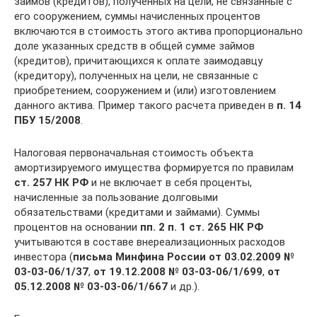
займов (кредитов), полученных на цели, не связанные с
его сооружением, суммы начисленных процентов
включаются в стоимость этого актива пропорционально
доле указанных средств в общей сумме займов
(кредитов), причитающихся к оплате заимодавцу
(кредитору), полученных на цели, не связанные с
приобретением, сооружением и (или) изготовлением
данного актива. Пример такого расчета приведен в
п. 14
ПБУ 15/2008
.
Налоговая первоначальная стоимость объекта
амортизируемого имущества формируется по правилам
ст. 257 НК РФ
и не включает в себя проценты,
начисленные за пользование долговыми
обязательствами (кредитами и займами). Суммы
процентов на основании
пп. 2 п. 1 ст. 265 НК РФ
учитываются в составе внереализационных расходов
инвестора (
письма Минфина России от 03.02.2009 №
03‑03‑06/1/37
,
от 19.12.2008 №
03‑03‑06/1/699
,
от
05.12.2008 №
03‑03‑06/1/667
и др.).