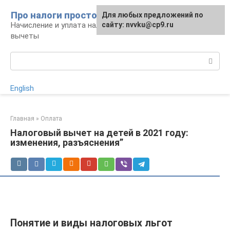
Перейти
Про налоги просто
Для любых предложений по
к
Начисление и уплата налогов, налоговые
сайту: nvvku@cp9.ru
контенту
вычеты
Поиск:
English
Главная
»
Оплата
Налоговый вычет на детей в 2021 году:
изменения, разъяснения”
Понятие и виды налоговых льгот