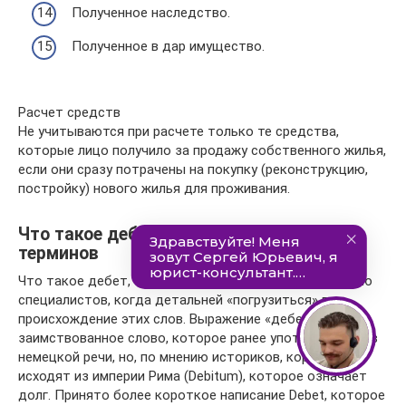
Полученное наследство.
Полученное в дар имущество.
Расчет средств
Не учитываются при расчете только те средства,
которые лицо получило за продажу собственного жилья,
если они сразу потрачены на покупку (реконструкцию,
постройку) нового жилья для проживания.
Что такое дебет что кредит — история
терминов
Что такое дебет, что кредит понять лучше, по мнению
специалистов, когда детальней «погрузиться» в
происхождение этих слов. Выражение «дебет» ─
заимствованное слово, которое ранее употреблялось в
немецкой речи, но, по мнению историков, корни его
исходят из империи Рима (Debitum), которое означает
долг. Принято более короткое написание Debet, которое