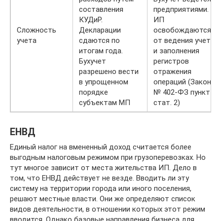
составления
предприятиями.
КУДиР.
ИП
Сложность
Декларации
освобождаются
учета
сдаются по
от ведения учета
итогам года.
и заполнения
Бухучет
регистров
разрешено вести
отражения
в упрощенном
операций (Закон
порядке
№ 402-ФЗ пункт 1
субъектам МП
стат. 2)
ЕНВД
Единый налог на вмененный доход считается более
выгодным налоговым режимом при грузоперевозках. Но
тут многое зависит от места жительства ИП. Дело в
том, что ЕНВД действует не везде. Вводить ли эту
систему на территории города или иного поселения,
решают местные власти. Они же определяют список
видов деятельности, в отношении которых этот режим
вводится. Однако базовые направления бизнеса для