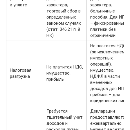
к уплате
характера;
характера;
торговый сбор в
больничные
определенных
пособия. Для ИП
законом случаях
– фиксированные
(стат. 346.21 п. 8
платежи без
НК)
ограничений
Не платится НДС
(за исключением
импортных
операций),
Не платится НДС,
Налоговая
имущество,
имущество,
разгрузка
НДФЛ в части
прибыль
вмененных
доходов для ИП,
прибыль – для
юридических лиц
Требуется
Декларации
тщательный учет
предоставляются
доходов и
ежеквартально.
расходов путем
Бухучет ведется