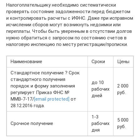
Налогоплательщику необходимо систематически
проверять состояние задолженности перед бюджетом
и контролировать расчеты с ИФНС. Даже при исправном
исчислении сборов могут возникнуть недоимки или
переплаты. Чтобы быть уверенным в отсутствии долгов
нужно обратиться с запросом по состоянию счетов в
налоговую инспекцию по месту регистрации/прописки.
Наименование
Сроки
Цены
Стандартное получение ? Срок
стандартного получения
до 10
порядок и форму заполнения
2 000
рабочих
регулирует Приказ ФНС №
руб.
дней
ММВ-7-17/
[email protected]
от
28.12.2016 года.
1-3
5 000
Срочное получение
рабочих
руб.
дня