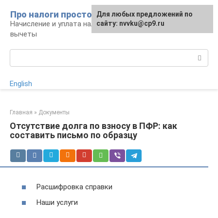
Перейти
Про налоги просто
Для любых предложений по
к
Начисление и уплата налогов, налоговые
сайту: nvvku@cp9.ru
контенту
вычеты
Поиск:
English
Главная
»
Документы
Отсутствие долга по взносу в ПФР: как
составить письмо по образцу
Расшифровка справки
Наши услуги