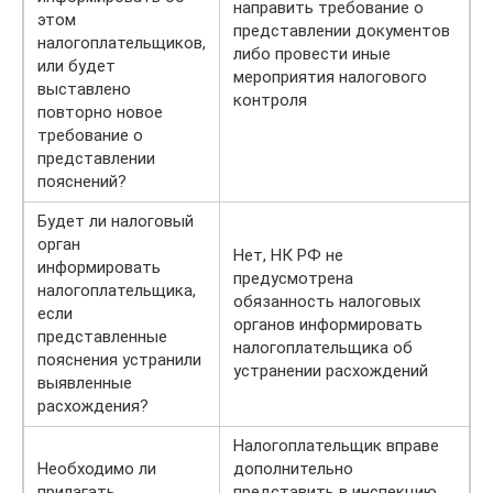
направить требование о
этом
представлении документов
налогоплательщиков,
либо провести иные
или будет
мероприятия налогового
выставлено
контроля
повторно новое
требование о
представлении
пояснений?
Будет ли налоговый
орган
Нет, НК РФ не
информировать
предусмотрена
налогоплательщика,
обязанность налоговых
если
органов информировать
представленные
налогоплательщика об
пояснения устранили
устранении расхождений
выявленные
расхождения?
Налогоплательщик вправе
Необходимо ли
дополнительно
прилагать
представить в инспекцию