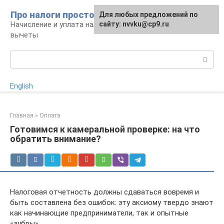
Перейти
Про налоги просто
Для любых предложений по
к
Начисление и уплата налогов, налоговые
сайту: nvvku@cp9.ru
контенту
вычеты
Поиск:
English
Главная
»
Оплата
Готовимся к камеральной проверке: на что
обратить внимание?
Налоговая отчетность должны сдаваться вовремя и
быть составлена без ошибок: эту аксиому твердо знают
как начинающие предприниматели, так и опытные
«зубры».