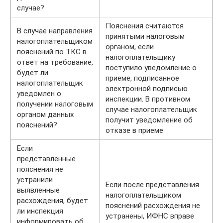
случае?
Пояснения считаются
В случае направления
принятыми налоговым
налогоплательщиком
органом, если
пояснений по ТКС в
налогоплательщику
ответ на требование,
поступило уведомление о
будет ли
приеме, подписанное
налогоплательщик
электронной подписью
уведомлен о
инспекции. В противном
получении налоговым
случае налогоплательщик
органом данных
получит уведомление об
пояснений?
отказе в приеме
Если
представленные
пояснения не
устранили
Если после представления
выявленные
налогоплательщиком
расхождения, будет
пояснений расхождения не
ли инспекция
устранены, ИФНС вправе
информировать об