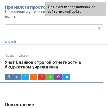
Перейти
Про налоги просто
Для любых предложений по
к
Начисление и уплата налогов, налоговые
сайту: nvvku@cp9.ru
контенту
вычеты
Поиск:
English
Главная
»
Другое
Учет бланков строгой отчетности в
бюджетном учреждении
Поступление