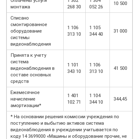
Оплачены услуги
1 302
1 304
10 500
монтажа
268 30
052 26
Списано
смонтированное
1 106
1 105
оборудование
31 000
313 10
344 40
системы
видеонаблюдения
Принята к учету
система
1 101
1 106
видеонаблюдения в
41 500
343 10
313 10
составе основных
средств
Ежемесячное
1 401
1 104
начисление
344,45
102 71
344 10
амортизации*
* На основании решения комиссии учреждения по
поступлению и выбытию активов система
видеонаблюдения в учреждении учитывается по
коду 14 3699000 «Машины и оборудование прочие, не