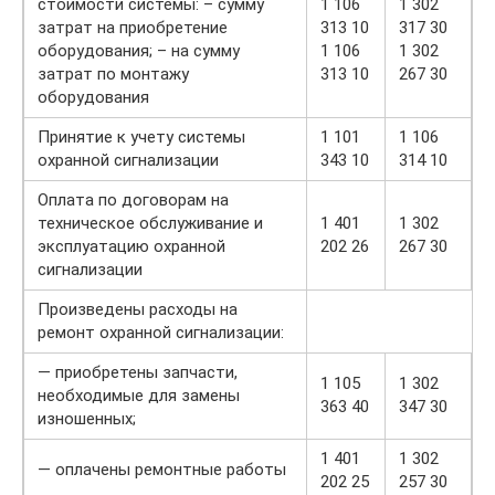
стоимости системы: – сумму
1 106
1 302
затрат на приобретение
313 10
317 30
оборудования; – на сумму
1 106
1 302
затрат по монтажу
313 10
267 30
оборудования
Принятие к учету системы
1 101
1 106
охранной сигнализации
343 10
314 10
Оплата по договорам на
техническое обслуживание и
1 401
1 302
эксплуатацию охранной
202 26
267 30
сигнализации
Произведены расходы на
ремонт охранной сигнализации:
— приобретены запчасти,
1 105
1 302
необходимые для замены
363 40
347 30
изношенных;
1 401
1 302
— оплачены ремонтные работы
202 25
257 30