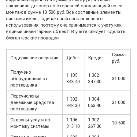
заключило договор со сторонней организацией на ее
монтаж в сумме 10 500 руб. Все составные элементы
системы имеют одинаковый срок полезного
использования, поэтому она принимается к учету как
единый инвентарный объект. В учете следует сделать
бухгалтерские проводки:
Сумма,
Содержание операции
Дебет
Кредит
руб.
Получено
1 105
1 302
оборудование от
31 000
343 40
347 30
поставщика
Перечислены
1 302
1 304
денежные средства
31 000
348 30
053 40
поставщику
Оказаны услуги по
1 106
1 302
10 500
монтажу системы
313 10
267 30