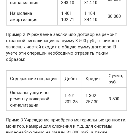
сигнализация
343 10
314 10
Начислена
1 401
1 104
30 000
амортизация
102 71
344 10
Пример 2 Учреждение заключило договор на ремонт
охранной сигнализации на сумму 3 500 руб., стоимость
запасных частей входит в общую сумму договора. В
учете эти операции необходимо отразить таким
образом:
Сумма,
Содержание операции
Дебет
Кредит
руб.
Оказаны услуги по
1 401
1 302
ремонту пожарной
3 500
202 25
257 30
сигнализации
Приме 3 Учреждение приобрело материальные ценности:
монитор, камеры для слежения и т.д. для системы
видеонаблюдения на суммы 31 000 руб., а также