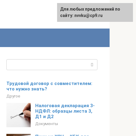
Для любых предложений по
English
сайту: nvvku@cp9.ru
Поиск:
Трудовой договор с совместителем:
что нужно знать?
Другое
Налоговая декларация 3-
НДФЛ: образцы листа 3,
Д1 и Д2
Документы