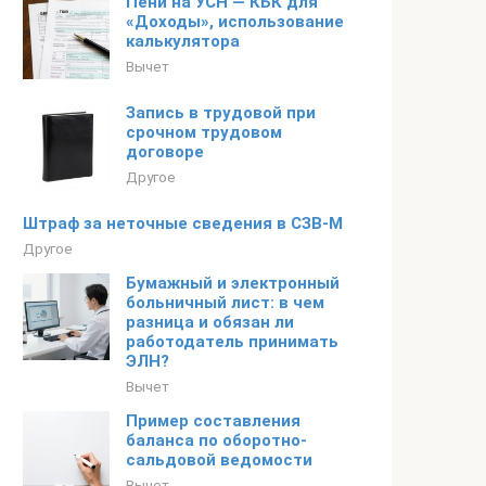
Пени на УСН — КБК для
«Доходы», использование
калькулятора
Вычет
Запись в трудовой при
срочном трудовом
договоре
Другое
Штраф за неточные сведения в СЗВ-М
Другое
Бумажный и электронный
больничный лист: в чем
разница и обязан ли
работодатель принимать
ЭЛН?
Вычет
Пример составления
баланса по оборотно-
сальдовой ведомости
Вычет