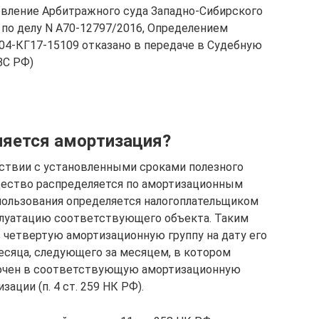
овление Арбитражного суда Западно-Сибирского
7 по делу N А70-12797/2016, Определением
304-КГ17-15109 отказано в передаче в Судебную
ВС РФ)
ляется амортизация?
етствии с установленными сроками полезного
ество распределяется по амортизационным
спользования определяется налогоплательщиком
плуатацию соответствующего объекта. Таким
в четвертую амортизационную группу на дату его
месяца, следующего за месяцем, в котором
лючен в соответствующую амортизационную
зации (п. 4 ст. 259 НК РФ).