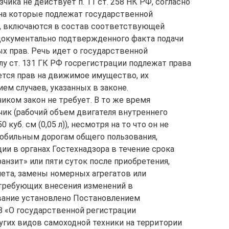
чика не действует п. 11 ст. 258 НК РФ, согласно
на которые подлежат государственной
Ф, включаются в состав соответствующей
документально подтвержденного факта подачи
х прав. Речь идет о государственной
лу ст. 131 ГК РФ госрегистрации подлежат права
тся прав на движимое имущество, их
ием случаев, указанных в законе.
иком закон не требует. В то же время
чик (рабочий объем двигателя внутреннего
 куб. см (0,05 л)), несмотря на то что он не
обильным дорогам общего пользования,
ии в органах Гостехнадзора в течение срока
анзит» или пяти суток после приобретения,
чета, замены номерных агрегатов или
 требующих внесения изменений в
вание установлено Постановлением
8 «О государственной регистрации
гих видов самоходной техники на территории