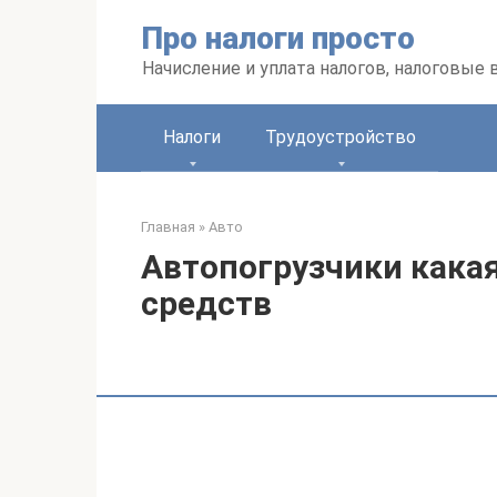
Перейти
Про налоги просто
к
контенту
Начисление и уплата налогов, налоговые
Налоги
Трудоустройство
Главная
»
Авто
Автопогрузчики кака
средств