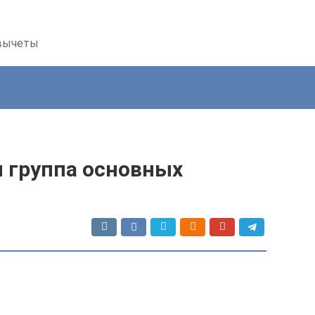
 вычеты
я группа основных