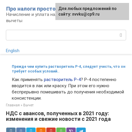
Перейти
Про налоги просто
Для любых предложений по
к
Начисление и уплата налогов, налоговые
сайту: nvvku@cp9.ru
контенту
вычеты
Поиск:
English
Прежде чем купить растворитель Р-4, следует учесть, что он
требует особых условий..
Как применять
растворитель Р-4
? Р-4 постепенно
вводится в лак или краску. При этом его нужно
беспрерывно помешивать до получения необходимой
консистенции.
Главная
»
Вычет
НДС с авансов, полученных в 2021 году:
изменения и свежие новости с 2021 года