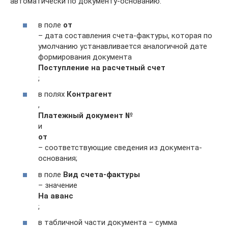
автоматически по документу-основанию:
в поле
от
– дата составления счета-фактуры, которая по
умолчанию устанавливается аналогичной дате
формирования документа
Поступление на расчетный счет
;
в полях
Контрагент
,
Платежный документ №
и
от
– соответствующие сведения из документа-
основания;
в поле
Вид счета-фактуры
– значение
На аванс
;
в табличной части документа – сумма