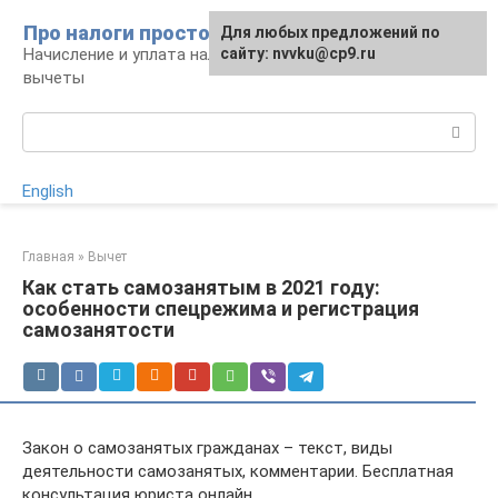
Перейти
Про налоги просто
Для любых предложений по
к
Начисление и уплата налогов, налоговые
сайту: nvvku@cp9.ru
контенту
вычеты
Поиск:
English
Главная
»
Вычет
Как стать самозанятым в 2021 году:
особенности спецрежима и регистрация
самозанятости
Закон о самозанятых гражданах – текст, виды
деятельности самозанятых, комментарии. Бесплатная
консультация юриста онлайн.