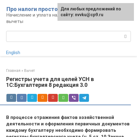
Перейти
Про налоги просто
Для любых предложений по
к
Начисление и уплата налогов, налоговые
сайту: nvvku@cp9.ru
контенту
вычеты
Поиск:
English
Главная
»
Вычет
Регистры учета для целей УСН в
1С:Бухгалтерия 8 редакция 3.0
В процессе отражения фактов хозяйственной
деятельности и оформления первичных документов
каждому бухгалтеру необходимо формировать
регистры бухгалтерского учета (ч. 5 ст. 10 Закона