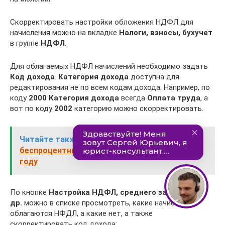
Скорректировать настройки обложения НДФЛ для
начисления можно на вкладке
Налоги, взносы,
бухучет
в группе
НДФЛ
.
Для облагаемых НДФЛ начислений необходимо задать
Код дохода
.
Категория дохода
доступна для
редактирования не по всем кодам дохода. Например, по
коду
2000
Категория дохода
всегда
Оплата труда
, а
вот по коду
2002
категорию можно скорректировать.
Читайте также:
Как оформить
беспроцентный займ от учредителя в 2021
году
По кнопке
Настройка НДФЛ, среднего заработка и
др.
можно в списке просмотреть, какие начисления
облагаются НФДЛ, а какие нет, а также
скорректировать код дохода: