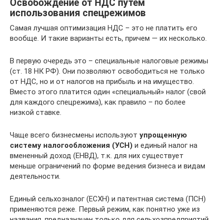
Освобождение от НДС путем
использования спецрежимов
Самая лучшая оптимизация НДС – это не платить его
вообще. И такие варианты есть, причем — их несколько.
В первую очередь это – специальные налоговые режимы
(ст. 18 НК РФ). Они позволяют освободиться не только
от НДС, но и от налогов на прибыль и на имущество.
Вместо этого платится один «специальный» налог (свой
для каждого спецрежима), как правило – по более
низкой ставке.
Чаще всего бизнесмены используют
упрощенную
систему налогообложения (УСН)
и единый налог на
вмененный доход (ЕНВД), т.к. для них существует
меньше ограничений по форме ведения бизнеса и видам
деятельности.
Единый сельхозналог (ЕСХН) и патентная система (ПСН)
применяются реже. Первый режим, как понятно уже из
названия, предназначен только для сельхозпредприятий,