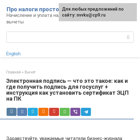
Перейти
Про налоги просто
Для любых предложений по
к
Начисление и уплата налогов, налоговые
сайту: nvvku@cp9.ru
контенту
вычеты
Поиск:
English
Главная
»
Вычет
Электронная подпись — что это такое: как и
где получить подпись для госуслуг +
инструкция как установить сертификат ЭЦП
на ПК
Здравствуйте, уважаемые читатели бизнес-журнала