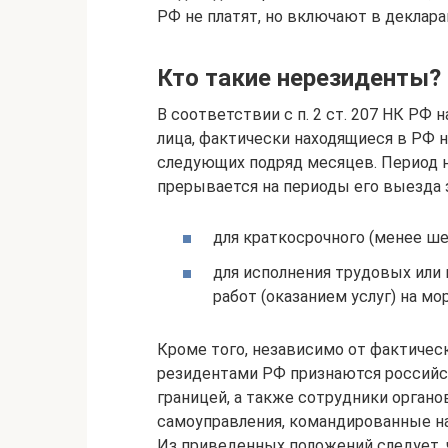
РФ не платят, но включают в деклар
Кто такие нерезиденты?
В соответствии с п. 2 ст. 207 НК Р
лица, фактически находящиеся в РФ н
следующих подряд месяцев. Период н
прерывается на периоды его выезда 
для краткосрочного (менее ше
для исполнения трудовых или
работ (оказанием услуг) на м
Кроме того, независимо от фактиче
резидентами РФ признаются российс
границей, а также сотрудники органо
самоуправления, командированные на р
Из приведенных положений следует, 