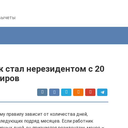
 вычеты
 стал нерезидентом с 20
Киров
у правилу зависит от количества дней,
следующих подряд месяцев. Если работник
арных дней, он признается резидентом, менее –