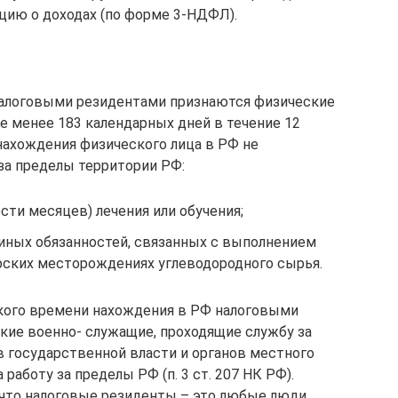
ацию о доходах (по форме 3-НДФЛ).
Ф налоговыми резидентами признаются физические
е менее 183 календарных дней в течение 12
ахождения физического лица в РФ не
за пределы территории РФ:
сти месяцев) лечения или обучения;
 иных обязанностей, связанных с выполнением
орских месторождениях углеводородного сырья.
ского времени нахождения в РФ налоговыми
кие военно- служащие, проходящие службу за
в государственной власти и органов местного
аботу за пределы РФ (п. 3 ст. 207 НК РФ).
что налоговые резиденты – это любые люди,