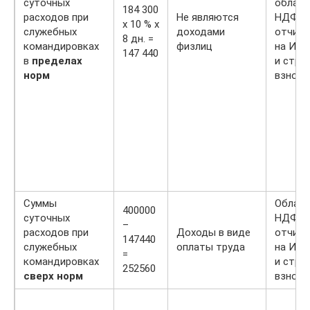
суточных
облага
184 300
расходов при
Не являются
НДФЛ,
х 10 % х
служебных
доходами
отчисл
8 дн. =
командировках
физлиц
на ИНП
147 440
в
пределах
и стра
норм
взноса
Суммы
Облага
400000
суточных
НДФЛ,
–
расходов при
Доходы в виде
отчисл
147440
служебных
оплаты труда
на ИНП
=
командировках
и стра
252560
сверх норм
взноса