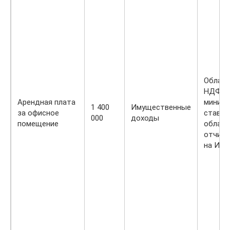
Облага
НДФЛ 
Арендная плата
минима
1 400
Имущественные
за офисное
ставке 
000
доходы
помещение
облага
отчисл
на ИН