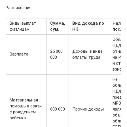
Разъяснения:
Виды выплат
Сумма,
Вид дохода по
Налог
физлицам
сум.
НК
после
Облага
НДФЛ,
25 000
Доходы в виде
отчисл
Зарплата
000
оплаты труда
на ИНП
и стра
взноса
Не
облага
НДФЛ 
предел
Материальная
МРЗП ,
помощь в связи
600 000
Прочие доходы
являет
с рождением
объек
ребенка
облож
ЕСП и