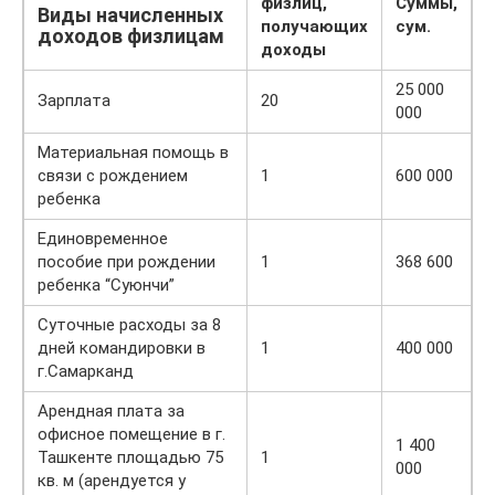
физлиц,
Суммы,
Виды начисленных
получающих
сум.
доходов физлицам
доходы
25 000
Зарплата
20
000
Материальная помощь в
связи с рождением
1
600 000
ребенка
Единовременное
пособие при рождении
1
368 600
ребенка “Суюнчи”
Суточные расходы за 8
дней командировки в
1
400 000
г.Самарканд
Арендная плата за
офисное помещение в г.
1 400
Ташкенте площадью 75
1
000
кв. м (арендуется у