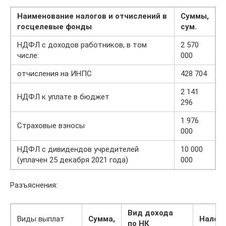
Наименование налогов и отчислений в
Суммы,
госцелевые фонды
сум.
НДФЛ с доходов работников, в том
2 570
числе:
000
отчисления на ИНПС
428 704
2 141
НДФЛ к уплате в бюджет
296
1 976
Страховые взносы
000
НДФЛ с дивидендов учредителей
10 000
(уплачен 25 декабря 2021 года)
000
Разъяснения:
Вид дохода
Виды выплат
Сумма,
Налог
по НК