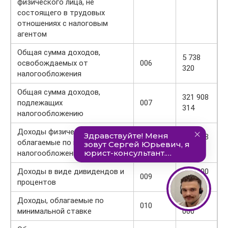
физического лица, не
состоящего в трудовых
отношениях с налоговым
агентом
Общая сумма доходов,
5 738
освобождаемых от
006
320
налогообложения
Общая сумма доходов,
321 908
подлежащих
007
314
налогообложению
Доходы физических лиц,
179 808
облагаемые по шкале
008
314
налогообложения
Доходы в виде дивидендов и
140 000
009
процентов
000
Доходы, облагаемые по
2 100
010
минимальной ставке
000