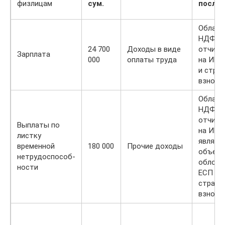
физлицам
сум.
после
Облага
НДФЛ,
24 700
Доходы в виде
отчисл
Зарплата
000
оплаты труда
на ИНП
и стра
взноса
Облага
НДФЛ 
отчисл
Выплаты по
на ИНП
листку
являют
временной
180 000
Прочие доходы
объек
нетрудоспособ-
обложе
ности
ЕСП и
страхо
взноса