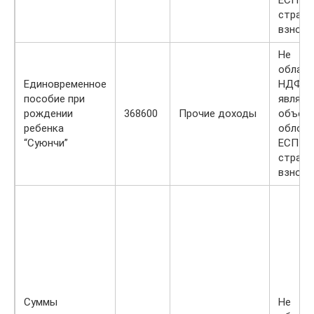
страх
взноса
Не
облага
Единовременное
НДФЛ ,
пособие при
являет
рождении
368600
Прочие доходы
объек
ребенка
облож
“Суюнчи”
ЕСП и
страх
взноса
Суммы
Не