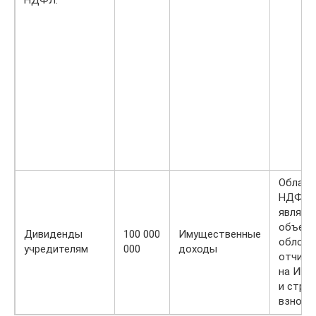
Облага
НДФЛ. 
являют
объек
Дивиденды
100 000
Имущественные
обложе
учредителям
000
доходы
отчисл
на ИНП
и стра
взноса