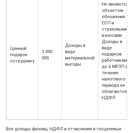
Не являются
объектом
обложения
ЕСП и
страховыми
взносами.
Доходы в
Доходы в
виде
Ценный
3 000
виде
подарков
подарок
000
материальной
работникам
сотруднику
выгоды
до 6 МРЗП в
течение
налогового
периода не
облагаются
НДФЛ
Все доходы физлиц, НДФЛ и отчисления в госцелевые