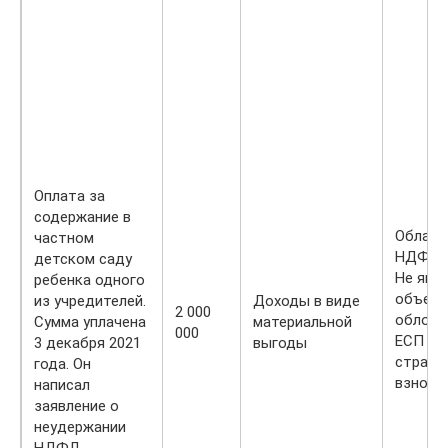
Оплата за
содержание в
Облага
частном
НДФЛ.
детском саду
Не явл
ребенка одного
объек
из учредителей.
Доходы в виде
2 000
обложе
Сумма уплачена
материальной
000
ЕСП и
3 декабря 2021
выгоды
страхо
года. Он
взноса
написал
заявление о
неудержании
НДФЛ.