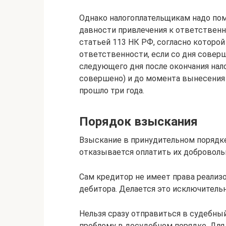
Однако налогоплательщикам на­­до п
давности привлечения к ответственн
статьей 113 НК РФ, согласно ко­­тор
ответственнос­ти, если со дня соверш
следующего дня после окончания нало
совершено) и до момента вынесения 
прошло три года.
Порядок взыскания
Взыскание в принудительном порядке
отказывается оплатить их доброволь
Сам кредитор не имеет права реали
дебитора. Делается это исключительн
Нельзя сразу отправиться в судебны
проблему в досудебном порядке. Для 