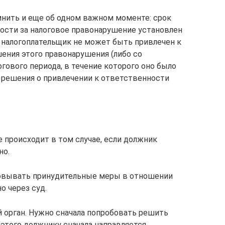
омнить и еще об одном важном моменте: срок
ости за налоговое правонарушение­ установлен
ой налогоплательщик не может быть привлечен к
ения этого пра­­вонарушения (либо со
гового периода, в течение которого оно было
решения о привлече­­нии к ответственности
 происходит в том случае, если должник
но.
зовывать принудительные меры в отношении
о через суд.
й орган. Нужно сначала попробовать решить
этого должнику сначала направляется