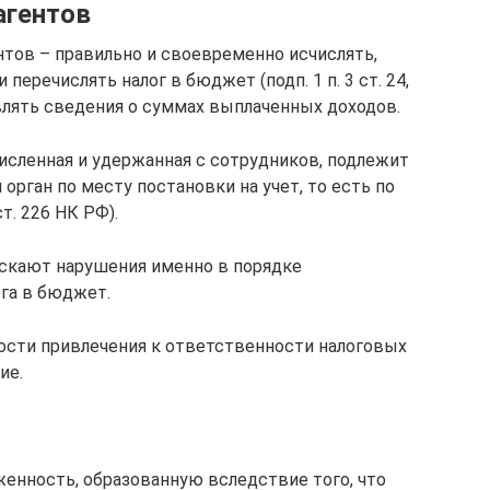
агентов
нтов – правильно и своевременно исчислять,
еречислять налог в бюджет (подп. 1 п. 3 ст. 24,
тавлять сведения о суммах выплаченных доходов.
исленная и удержанная с со­­трудников, подлежит
орган по месту постановки на учет, то есть по
т. 226 НК РФ).
скают нарушения именно в по­­рядке
га в бюджет.
ости привлечения к ответственности налоговых
ие.
енность, образованную вследствие того, что