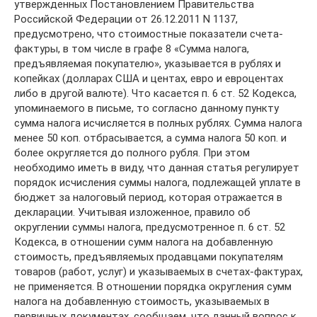
утвержденных Постановлением Правительства
Российской Федерации от 26.12.2011 N 1137,
предусмотрено, что стоимостные показатели счета-
фактуры, в том числе в графе 8 «Сумма налога,
предъявляемая покупателю», указывается в рублях и
копейках (долларах США и центах, евро и евроцентах
либо в другой валюте). Что касается п. 6 ст. 52 Кодекса,
упоминаемого в письме, то согласно данному пункту
сумма налога исчисляется в полных рублях. Сумма налога
менее 50 коп. отбрасывается, а сумма налога 50 коп. и
более округляется до полного рубля. При этом
необходимо иметь в виду, что данная статья регулирует
порядок исчисления суммы налога, подлежащей уплате в
бюджет за налоговый период, которая отражается в
декларации. Учитывая изложенное, правило об
округлении суммы налога, предусмотренное п. 6 ст. 52
Кодекса, в отношении сумм налога на добавленную
стоимость, предъявляемых продавцами покупателям
товаров (работ, услуг) и указываемых в счетах-фактурах,
не применяется. В отношении порядка округления сумм
налога на добавленную стоимость, указываемых в
первичных документах, сообщаем, что данный вопрос к