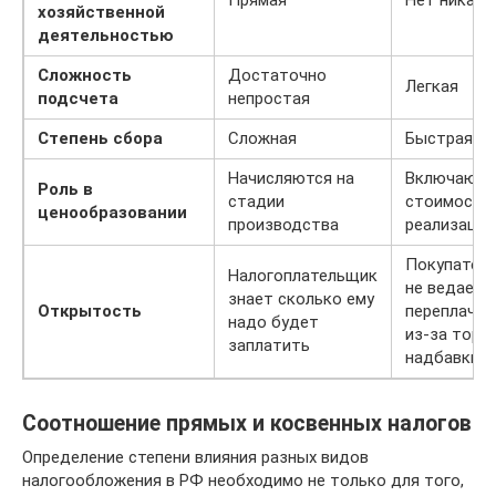
хозяйственной
деятельностью
Сложность
Достаточно
Легкая
подсчета
непростая
Степень сбора
Сложная
Быстрая
Начисляются на
Включаютс
Роль в
стадии
стоимость 
ценообразовании
производства
реализации
Покупатель
Налогоплательщик
не ведает, 
знает сколько ему
Открытость
переплачив
надо будет
из-за торг
заплатить
надбавки
Соотношение прямых и косвенных налогов
Определение степени влияния разных видов
налогообложения в РФ необходимо не только для того,