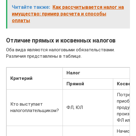
Читайте также:
Как рассчитывается налог на
имущество: пример расчета и способы
оплаты
Отличие прямых и косвенных налогов
Оба вида являются налоговыми обязательствами.
Различия представлены в таблице.
Налог
Критерий
Прямой
Косвен
Потреби
приобре
Кто выступает
ФЛ, ЮЛ
продукц
налогоплательщиком?
произве
ФЛ или 
Начисле