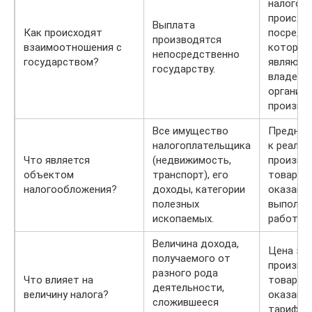
налогов
происхо
Выплата
Как происходят
посредн
производятся
взаимоотношения с
которым
непосредственно
государством?
являютс
государству.
владель
организа
производ
Все имущество
Предназ
налогоплательщика
к реализ
Что является
(недвижимость,
произве
объектом
транспорт), его
товары,
налогообложения?
доходы, категории
оказанны
полезных
выполне
ископаемых.
работы.
Величина дохода,
Цена за
получаемого от
произве
разного рода
Что влияет на
товары 
деятельности,
величину налога?
оказанны
сложившееся
тарифны