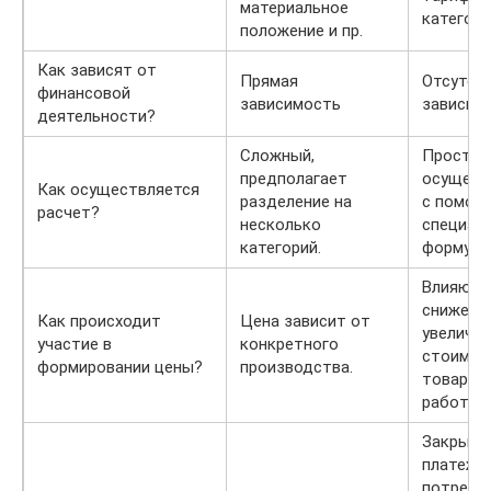
материальное
категори
положение и пр.
Как зависят от
Прямая
Отсутст
финансовой
зависимость
зависим
деятельности?
Сложный,
Простой
предполагает
осущест
Как осуществляется
разделение на
с помощ
расчет?
несколько
специал
категорий.
формул.
Влияют 
снижени
Как происходит
Цена зависит от
увеличе
участие в
конкретного
стоимос
формировании цены?
производства.
товаров, 
работ.
Закрыты
платежи,
потреби