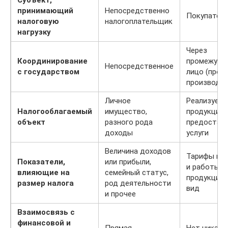
принимающий
Непосредственно
Покупател
налоговую
налогоплательщик
нагрузку
Через
Координирование
промежуто
Непосредственное
с государством
лицо (прод
производит
Личное
Реализуема
Налогооблагаемый
имущество,
продукция,
объект
разного рода
предостав
доходы
услуги
Величина доходов
Тарифы на 
Показатели,
или прибыли,
и работы, ц
влияющие на
семейный статус,
продукцию 
размер налога
род деятельности
вид
и прочее
Взаимосвязь с
финансовой и
Прямая
Нет никако