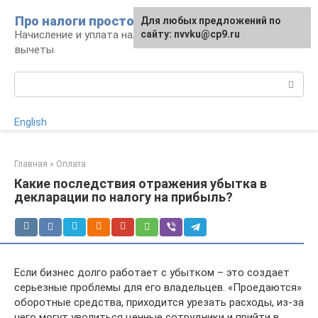
Перейти
Про налоги просто
Для любых предложений по
к
Начисление и уплата налогов, налоговые
сайту: nvvku@cp9.ru
контенту
вычеты
Поиск:
English
Главная
»
Оплата
Какие последствия отражения убытка в
декларации по налогу на прибыль?
Если бизнес долго работает с убытком – это создает
серьезные проблемы для его владельцев. «Проедаются»
оборотные средства, приходится урезать расходы, из-за
чего могут уволиться ценные сотрудники и прийти в