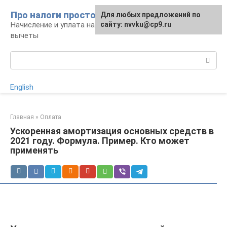
Перейти
Про налоги просто
Для любых предложений по
к
Начисление и уплата налогов, налоговые
сайту: nvvku@cp9.ru
контенту
вычеты
Поиск:
English
Главная
»
Оплата
Ускоренная амортизация основных средств в
2021 году. Формула. Пример. Кто может
применять