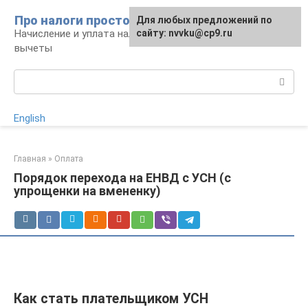
Перейти
Про налоги просто
Для любых предложений по
к
Начисление и уплата налогов, налоговые
сайту: nvvku@cp9.ru
контенту
вычеты
Поиск:
English
Главная
»
Оплата
Порядок перехода на ЕНВД с УСН (с
упрощенки на вмененку)
Как стать плательщиком УСН