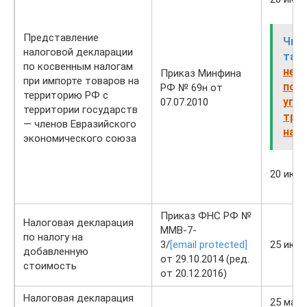
Представление
Чит
налоговой декларации
так
по косвенным налогам
не т
Приказ Минфина
при импорте товаров на
пом
РФ № 69н от
территорию РФ с
упл
07.07.2010
территории государств
тра
— членов Евразийского
нал
экономического союза
20 июл
Приказ ФНС РФ №
Налоговая декларация
ММВ-7-
по налогу на
3/
[email protected]
25 июл
добавленную
от 29.10.2014 (ред.
стоимость
от 20.12.2016)
Налоговая декларация
25 мая