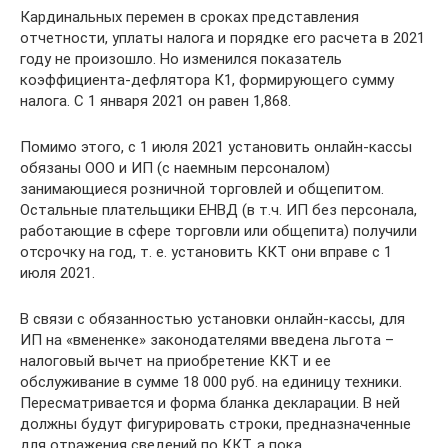
Кардинальных перемен в сроках представления
отчетности, уплаты налога и порядке его расчета в 2021
году не произошло. Но изменился показатель
коэффициента-дефлятора К1, формирующего сумму
налога. С 1 января 2021 он равен 1,868.
Помимо этого, с 1 июля 2021 установить онлайн-кассы
обязаны ООО и ИП (с наемным персоналом)
занимающиеся розничной торговлей и общепитом.
Остальные плательщики ЕНВД (в т.ч. ИП без персонала,
работающие в сфере торговли или общепита) получили
отсрочку на год, т. е. установить ККТ они вправе с 1
июля 2021.
В связи с обязанностью установки онлайн-кассы, для
ИП на «вмененке» законодателями введена льгота –
налоговый вычет на приобретение ККТ и ее
обслуживание в сумме 18 000 руб. на единицу техники.
Пересматривается и форма бланка декларации. В ней
должны будут фигурировать строки, предназначенные
для отражения сведений по ККТ, а пока