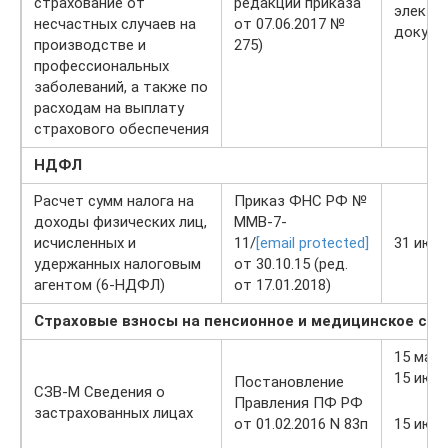
страхование от
редакции приказа
электр
несчастных случаев на
от 07.06.2017 №
докуме
производстве и
275)
профессиональных
заболеваний, а также по
расходам на выплату
страхового обеспечения
НДФЛ
Расчет сумм налога на
Приказ ФНС РФ №
доходы физических лиц,
ММВ-7-
исчисленных и
11/
[email protected]
31 июл
удержанных налоговым
от 30.10.15 (ред.
агентом (6-НДФЛ)
от 17.01.2018)
Страховые взносы на пенсионное и медицинское стр
15 мая
15 июн
Постановление
СЗВ-М Сведения о
Правления ПФ РФ
застрахованных лицах
от 01.02.2016 N 83п
15 июл