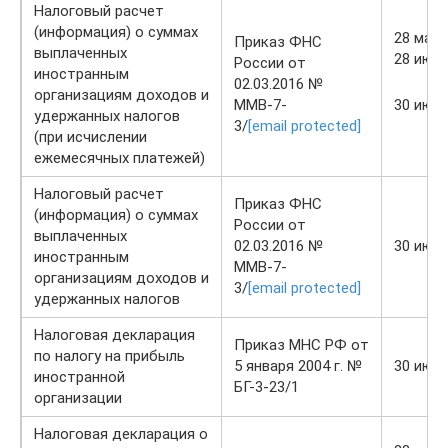
Налоговый расчет
(информация) о суммах
28 мая
Приказ ФНС
выплаченных
28 июн
России от
иностранным
02.03.2016 №
организациям доходов и
ММВ-7-
30 июл
удержанных налогов
3/
[email protected]
(при исчислении
ежемесячных платежей)
Налоговый расчет
Приказ ФНС
(информация) о суммах
России от
выплаченных
02.03.2016 №
30 июл
иностранным
ММВ-7-
организациям доходов и
3/
[email protected]
удержанных налогов
Налоговая декларация
Приказ МНС РФ от
по налогу на прибыль
5 января 2004 г. №
30 июл
иностранной
БГ-3-23/1
организации
Налоговая декларация о