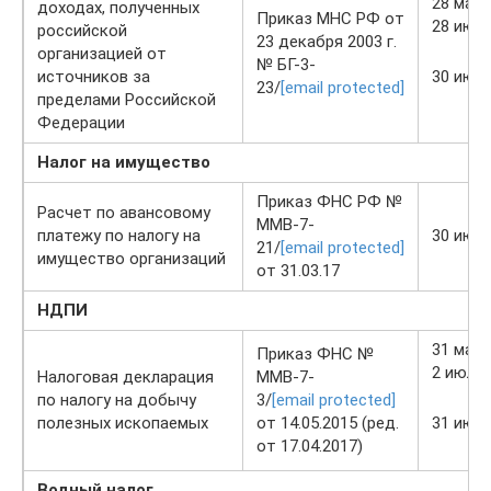
28 мая
доходах, полученных
Приказ МНС РФ от
28 июн
российской
23 декабря 2003 г.
организацией от
№ БГ-3-
источников за
30 июл
23/
[email protected]
пределами Российской
Федерации
Налог на имущество
Приказ ФНС РФ №
Расчет по авансовому
ММВ-7-
платежу по налогу на
30 июл
21/
[email protected]
имущество организаций
от 31.03.17
НДПИ
31 мая
Приказ ФНС №
2 июля
Налоговая декларация
ММВ-7-
по налогу на добычу
3/
[email protected]
полезных ископаемых
от 14.05.2015 (ред.
31 июл
от 17.04.2017)
Водный налог