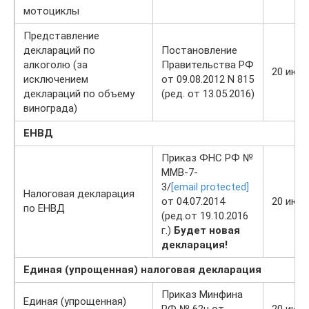
мотоциклы
Представление
деклараций по
Постановление
алкоголю (за
Правительства РФ
20 июл
исключением
от 09.08.2012 N 815
деклараций по объему
(ред. от 13.05.2016)
винограда)
ЕНВД
Приказ ФНС РФ №
ММВ-7-
3/
[email protected]
Налоговая декларация
от 04.07.2014
20 июл
по ЕНВД
(ред.от 19.10.2016
г.)
Будет новая
декларация!
Единая (упрощенная) налоговая декларация
Приказ Минфина
Единая (упрощенная)
РФ № 62н от
20 июл