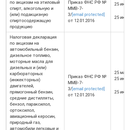
по акцизам на этиловый
Приказ ФНС РФ №
25 июн
спирт, алкогольную и
ММВ-7-
(или) подакцизную
3/
[email protected]
25 июл
спиртосодержащую
от 12.01.2016
продукцию
Налоговая декларация
по акцизам на
автомобильный бензин,
дизельное топливо,
моторные масла для
дизельных и (или)
25 мая
карбюраторных
Приказ ФНС РФ №
25 июн
(инжекторных)
ММВ-7-
двигателей,
3/
[email protected]
прямогонный бензин,
25 июл
от 12.01.2016
средние дистилляты,
бензол, параксилол,
ортоксилол,
авиационный керосин,
природный газ,
автомобили легковые и