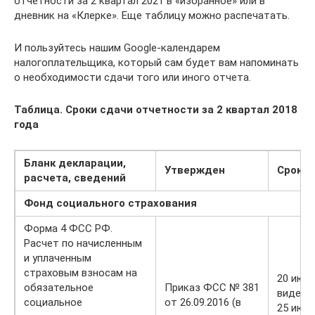
отчетности за 2 квартал 2021 в «избранное» или в
дневник на «Клерке». Еще таблицу можно распечатать.
И пользуйтесь нашим Google-календарем
налогоплательщика, который сам будет вам напоминать
о необходимости сдачи того или иного отчета.
Таблица. Сроки сдачи отчетности за 2 квартал 2018
года
Бланк декларации,
Утвержден
Срок с
расчета, сведений
Фонд социального страхования
Форма 4 ФСС РФ.
Расчет по начисленным
и уплаченным
страховым взносам на
20 июл
обязательное
Приказ ФСС № 381
виде)
социальное
от 26.09.2016 (в
25 июля