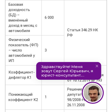
Базовая
доходность
(БД) –
6 000
вменённый
доход в месяц с
Статья 346.29 НК
автомобиля
РФ
Физический
показатель (ФП)
– число
3
автомобилей у
ИП
Приказ
Коэффициент-
2,005
Минэкономразвития
дефлятор K1
от 10.12.2019 № 793
Решение совета
Понижающий
депутатов Реутова
1
коэффициент K2
98/2008-НА от
26.11.2008